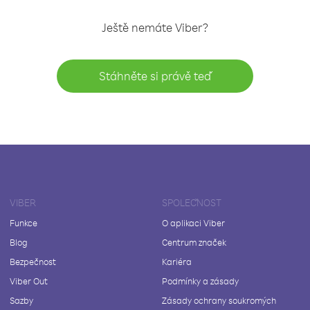
Ještě nemáte Viber?
Stáhněte si právě teď
VIBER
SPOLEČNOST
Funkce
O aplikaci Viber
Blog
Centrum značek
Bezpečnost
Kariéra
Viber Out
Podmínky a zásady
Sazby
Zásady ochrany soukromých