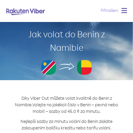
Přihlášení
Togg
navig
Jak volat do Benin z
Namibie
Díky Viber Out můžete volat kvalitně do Benin z
Namibie.
Volejte na jakékoli číslo v Benin – pevná nebo
mobil! – sazby od 45.0 ¢ za minutu.
Nejlepší sazby za minutu volání do Benin získáte
zakoupením balíčku kreditu nebo tarifu volání.