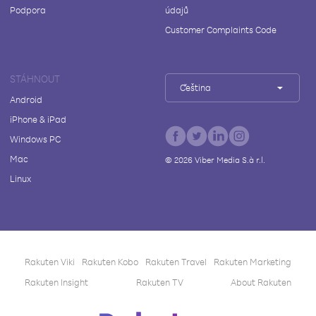
Podpora
údajů
Customer Complaints Code
STÁHNOUT
Čeština
Android
iPhone & iPad
Windows PC
Mac
©
2026
Viber Media S.à r.l.
Linux
Rakuten Viki
Rakuten Kobo
Rakuten Travel
Rakuten Marketing
Rakuten Insight
Rakuten TV
About Rakuten