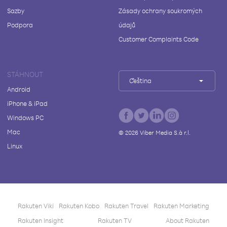
Sazby
Zásady ochrany soukromých
Podpora
údajů
Customer Complaints Code
STÁHNOUT
Čeština
Android
iPhone & iPad
Windows PC
Mac
©
2026
Viber Media S.à r.l.
Linux
Rakuten Viki
Rakuten Kobo
Rakuten Travel
Rakuten Marketing
Rakuten Insight
Rakuten TV
About Rakuten