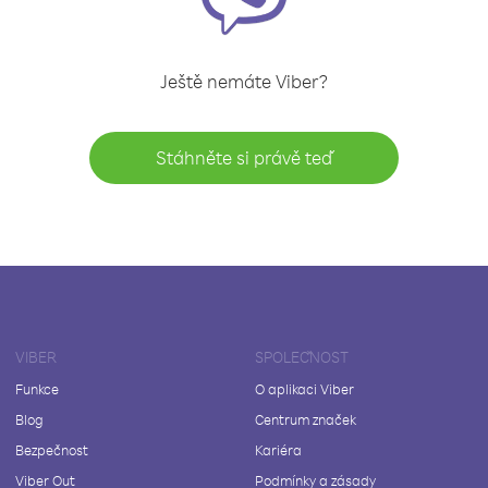
Ještě nemáte Viber?
Stáhněte si právě teď
VIBER
SPOLEČNOST
Funkce
O aplikaci Viber
Blog
Centrum značek
Bezpečnost
Kariéra
Viber Out
Podmínky a zásady