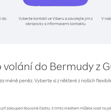
í do
Vyberte kontakt ve Viberu a zavolejte jim z
V nab
obrazovky s informacemi kontaktu
o volání do Bermudy z 
 za méně peněz. Vyberte si z některé z našich flexibi
 při zakoupení libovolné částky. S tímto kreditem můžete volat na jaké