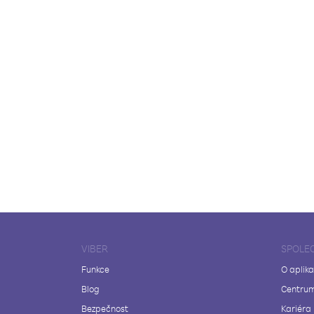
VIBER
SPOLE
Funkce
O aplika
Blog
Centrum
Bezpečnost
Kariéra