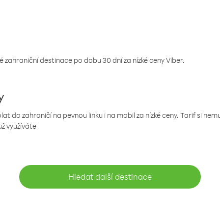
 zahraniční destinace po dobu 30 dní za nízké ceny Viber.
y
 do zahraničí na pevnou linku i na mobil za nízké ceny. Tarif si ne
už využíváte
Hledat další destinace