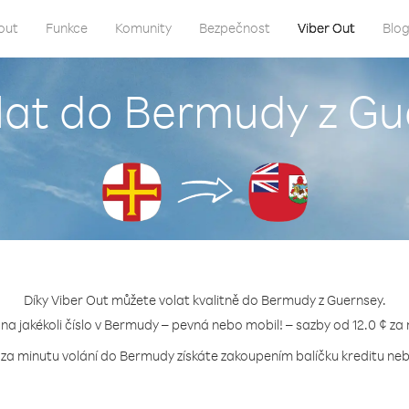
out
Funkce
Komunity
Bezpečnost
Viber Out
Blo
lat do Bermudy z G
Díky Viber Out můžete volat kvalitně do Bermudy z Guernsey.
 na jakékoli číslo v Bermudy – pevná nebo mobil! – sazby od 12.0 ¢ za
 za minutu volání do Bermudy získáte zakoupením balíčku kreditu nebo