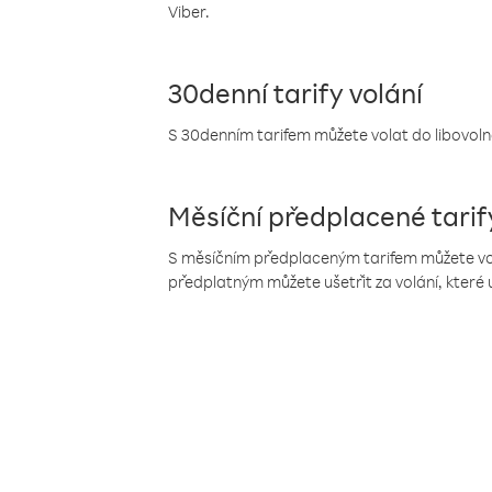
Viber.
30denní tarify volání
S 30denním tarifem můžete volat do libovolné
Měsíční předplacené tarif
S měsíčním předplaceným tarifem můžete volat
předplatným můžete ušetřit za volání, které 