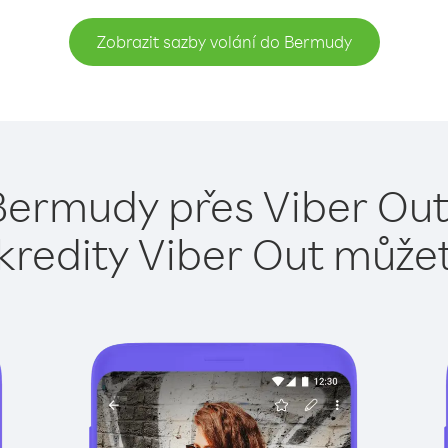
Zobrazit sazby volání do Bermudy
Bermudy přes Viber Out
kredity Viber Out může