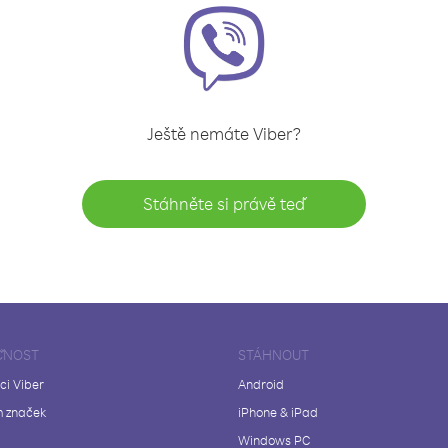
Ještě nemáte Viber?
Stáhněte si právě teď
ČNOST
STÁHNOUT
ci Viber
Android
 značek
iPhone & iPad
Windows PC