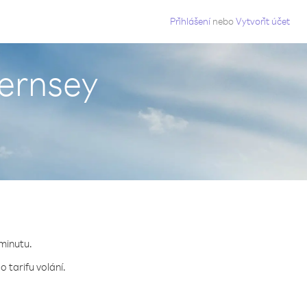
g
Přihlášení
nebo
Vytvořit účet
uernsey
 minutu.
 tarifu volání.