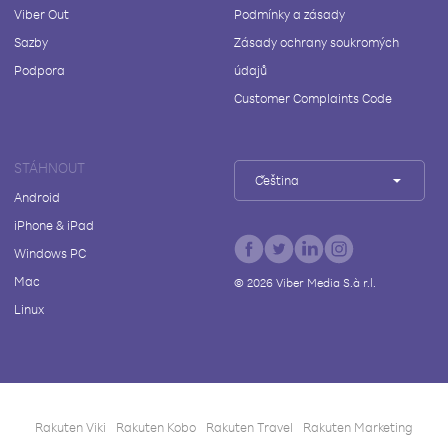
Viber Out
Podmínky a zásady
Sazby
Zásady ochrany soukromých
Podpora
údajů
Customer Complaints Code
STÁHNOUT
Čeština
Android
iPhone & iPad
Windows PC
Mac
©
2026
Viber Media S.à r.l.
Linux
Rakuten Viki
Rakuten Kobo
Rakuten Travel
Rakuten Marketing