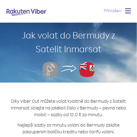
Přihlášení
Togg
navig
Jak volat do Bermudy z
Satelit Inmarsat
Díky Viber Out můžete volat kvalitně do Bermudy z Satelit
Inmarsat.
Volejte na jakékoli číslo v Bermudy – pevná nebo
mobil! – sazby od 12.0 ¢ za minutu.
Nejlepší sazby za minutu volání do Bermudy získáte
zakoupením balíčku kreditu nebo tarifu volání.