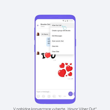
V nabídce konverzace vyberte „Hovor Viber Out“