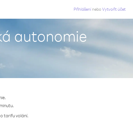
g
Přihlášení
nebo
Vytvořit účet
ská autonomie
ie.
 minutu.
 tarifu volání.