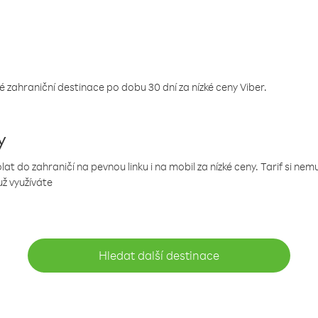
 zahraniční destinace po dobu 30 dní za nízké ceny Viber.
y
 do zahraničí na pevnou linku i na mobil za nízké ceny. Tarif si ne
už využíváte
Hledat další destinace