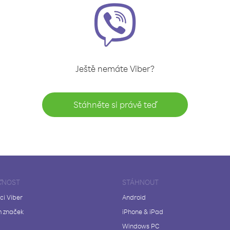
Ještě nemáte Viber?
Stáhněte si právě teď
ČNOST
STÁHNOUT
ci Viber
Android
 značek
iPhone & iPad
Windows PC