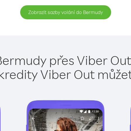
Zobrazit sazby volání do Bermudy
Bermudy přes Viber Out
kredity Viber Out může