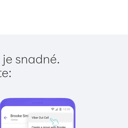
 je snadné.
te: