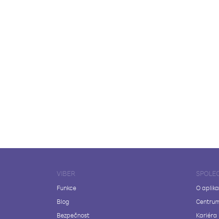
VIBER
SPOLE
Funkce
O aplika
Blog
Centrum
Bezpečnost
Kariéra