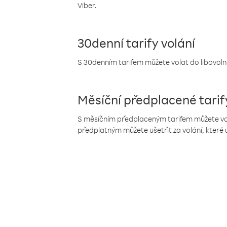
Viber.
30denní tarify volání
S 30denním tarifem můžete volat do libovolné
Měsíční předplacené tarif
S měsíčním předplaceným tarifem můžete volat
předplatným můžete ušetřit za volání, které 