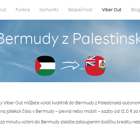
out
Funkce
Komunity
Bezpečnost
Viber Out
Blo
 Bermudy z Palestin
ky Viber Out můžete volat kvalitně do Bermudy z Palestinská autonom
 na jakékoli číslo v Bermudy – pevná nebo mobil! – sazby od 12.0 ¢ za
 za minutu volání do Bermudy získáte zakoupením balíčku kreditu nebo