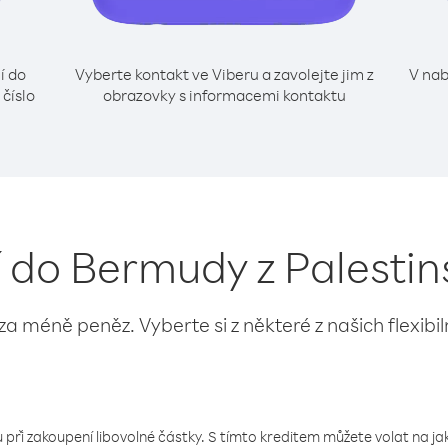
í do
Vyberte kontakt ve Viberu a zavolejte jim z
V nab
číslo
obrazovky s informacemi kontaktu
ní do Bermudy z Palesti
 za méně peněz. Vyberte si z některé z našich flexibi
 při zakoupení libovolné částky. S tímto kreditem můžete volat na jaké