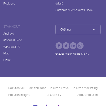
Podpora
údajů
Customer Complaints Code
STÁHNOUT
Čeština
Android
iPhone & iPad
Windows PC
Mac
©
2026
Viber Media S.à r.l.
Linux
Rakuten Viki
Rakuten Kobo
Rakuten Travel
Rakuten Marketing
Rakuten Insight
Rakuten TV
About Rakuten