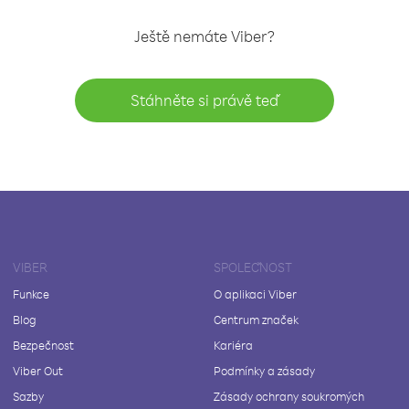
Ještě nemáte Viber?
Stáhněte si právě teď
VIBER
SPOLEČNOST
Funkce
O aplikaci Viber
Blog
Centrum značek
Bezpečnost
Kariéra
Viber Out
Podmínky a zásady
Sazby
Zásady ochrany soukromých