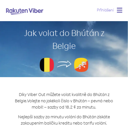
Přihlášení
Togg
navig
Jak volat do Bhútán z
Belgie
Díky Viber Out můžete volat kvalitně do Bhútán z
Belgie.
Volejte na jakékoli číslo v Bhútán – pevná nebo
mobil! – sazby od 18.2 ¢ za minutu.
Nejlepší sazby za minutu volání do Bhútán získáte
zakoupením balíčku kreditu nebo tarifu volání.