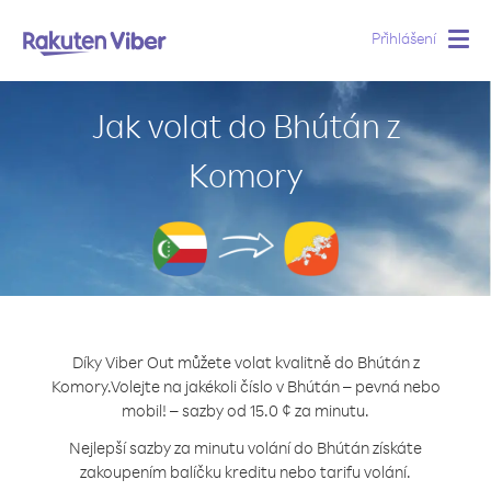
Přihlášení
Togg
navig
Jak volat do Bhútán z
Komory
Díky Viber Out můžete volat kvalitně do Bhútán z
Komory.
Volejte na jakékoli číslo v Bhútán – pevná nebo
mobil! – sazby od 15.0 ¢ za minutu.
Nejlepší sazby za minutu volání do Bhútán získáte
zakoupením balíčku kreditu nebo tarifu volání.