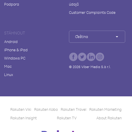
Podpora
údajů
Customer Complaints Code
STÁHNOUT
Čeština
Android
iPhone & iPad
Windows PC
Mac
©
2026
Viber Media S.à r.l.
Linux
Rakuten Viki
Rakuten Kobo
Rakuten Travel
Rakuten Marketing
Rakuten Insight
Rakuten TV
About Rakuten