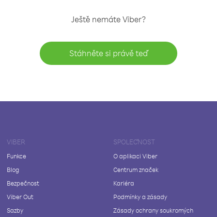
Ještě nemáte Viber?
Stáhněte si právě teď
VIBER
SPOLEČNOST
Funkce
O aplikaci Viber
Blog
Centrum značek
Bezpečnost
Kariéra
Viber Out
Podmínky a zásady
Sazby
Zásady ochrany soukromých