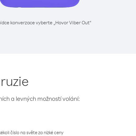
ídce konverzace vyberte „Hovor Viber Out“
Gruzie
lních a levných možností volání:
koli číslo na světe za nízké ceny