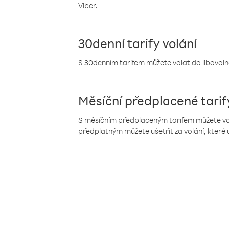
Viber.
30denní tarify volání
S 30denním tarifem můžete volat do libovolné
Měsíční předplacené tarif
S měsíčním předplaceným tarifem můžete volat
předplatným můžete ušetřit za volání, které 