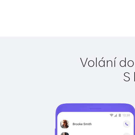
Volání do
S 