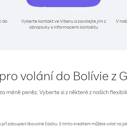
í do
Vyberte kontakt ve Viberu a zavolejte jim z
V nab
obrazovky s informacemi kontaktu
pro volání do Bolívie z 
 za méně peněz. Vyberte si z některé z našich flexibi
 při zakoupení libovolné částky. S tímto kreditem můžete volat na jaké