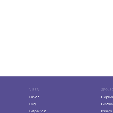
VIBER
SPOLE
Funkce
O aplika
Blog
Centrum
Bezpečnost
Kariéra