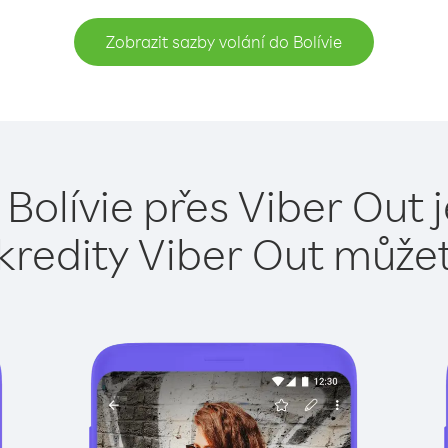
Zobrazit sazby volání do Bolívie
 Bolívie přes Viber Out 
kredity Viber Out může