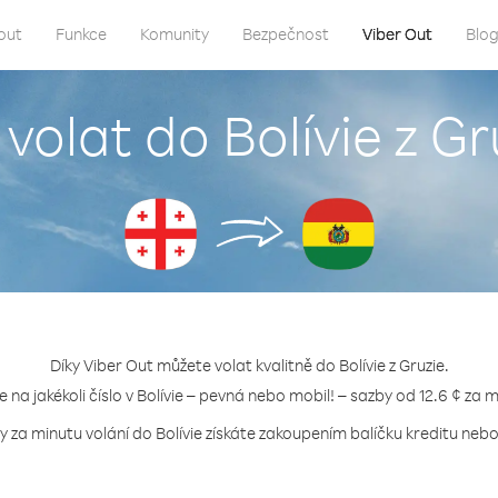
out
Funkce
Komunity
Bezpečnost
Viber Out
Blo
 volat do Bolívie z Gr
Díky Viber Out můžete volat kvalitně do Bolívie z Gruzie.
e na jakékoli číslo v Bolívie – pevná nebo mobil! – sazby od 12.6 ¢ za 
y za minutu volání do Bolívie získáte zakoupením balíčku kreditu nebo 