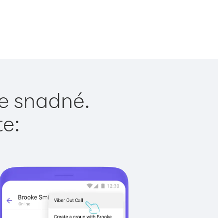
je snadné.
te: