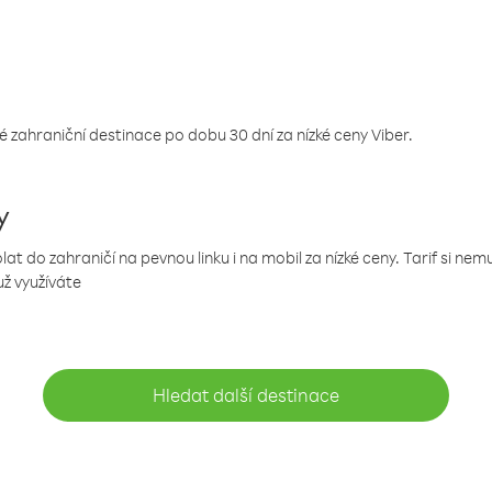
 zahraniční destinace po dobu 30 dní za nízké ceny Viber.
y
 do zahraničí na pevnou linku i na mobil za nízké ceny. Tarif si ne
už využíváte
Hledat další destinace