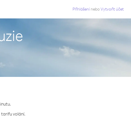
g
Přihlášení
nebo
Vytvořit účet
uzie
minutu.
tarifu volání.