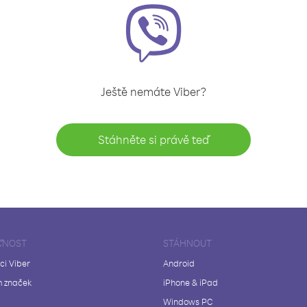
Ještě nemáte Viber?
Stáhněte si právě teď
ČNOST
STÁHNOUT
ci Viber
Android
 značek
iPhone & iPad
Windows PC