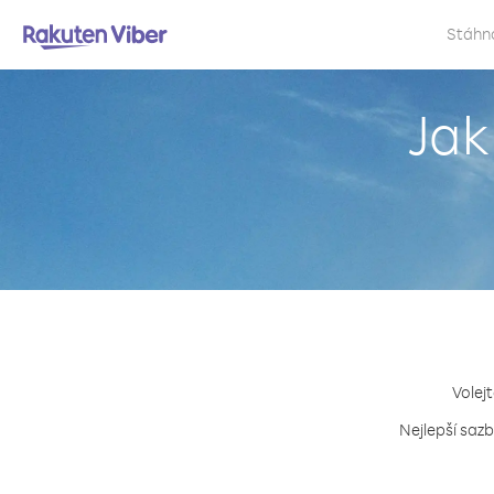
Stáhn
Jak
Volejt
Nejlepší sazb