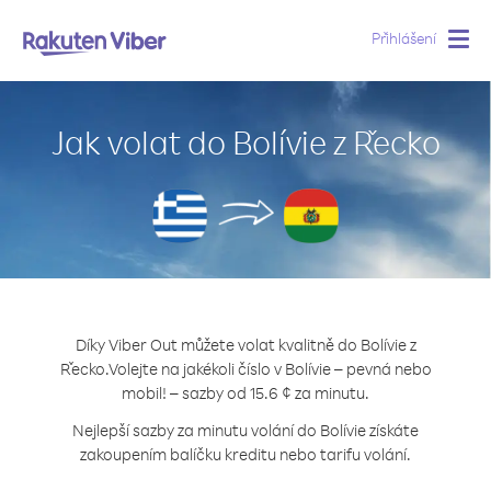
Přihlášení
Togg
navig
Jak volat do Bolívie z Řecko
Díky Viber Out můžete volat kvalitně do Bolívie z
Řecko.
Volejte na jakékoli číslo v Bolívie – pevná nebo
mobil! – sazby od 15.6 ¢ za minutu.
Nejlepší sazby za minutu volání do Bolívie získáte
zakoupením balíčku kreditu nebo tarifu volání.