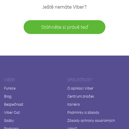
Ještě nemáte Viber?
Stáhněte si právě teď
VIBER
SPOLEČNOST
Funkce
O aplikaci Viber
Blog
Centrum značek
Bezpečnost
Kariéra
Viber Out
Podmínky a zásady
Sazby
Zásady ochrany soukromých
Podpora
údajů