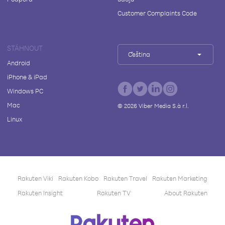
Customer Complaints Code
STÁHNOUT
Čeština
Android
iPhone & iPad
Windows PC
Mac
©
2026
Viber Media S.à r.l.
Linux
Rakuten Viki
Rakuten Kobo
Rakuten Travel
Rakuten Marketing
Rakuten Insight
Rakuten TV
About Rakuten