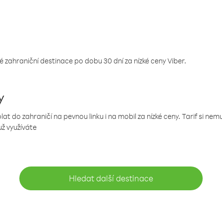
 zahraniční destinace po dobu 30 dní za nízké ceny Viber.
y
 do zahraničí na pevnou linku i na mobil za nízké ceny. Tarif si ne
už využíváte
Hledat další destinace