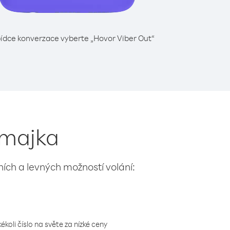
ídce konverzace vyberte „Hovor Viber Out“
Jamajka
lních a levných možností volání:
koli číslo na světe za nízké ceny