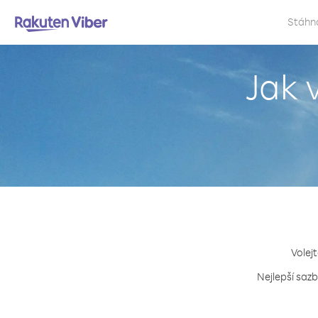
Stáhn
Jak 
Volejt
Nejlepší sazb