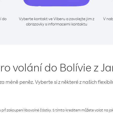
í do
Vyberte kontakt ve Viberu a zavolejte jim z
V nab
obrazovky s informacemi kontaktu
ro volání do Bolívie z 
 za méně peněz. Vyberte si z některé z našich flexibi
 při zakoupení libovolné částky. S tímto kreditem můžete volat na jaké