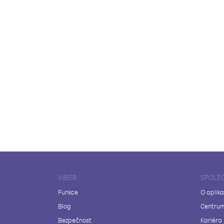
VIBER
SPOLE
Funkce
O aplika
Blog
Centrum
Bezpečnost
Kariéra