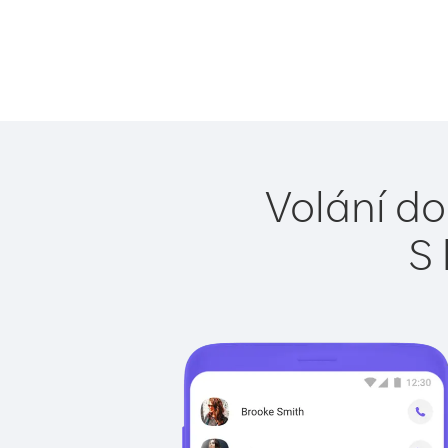
Volání do
S 