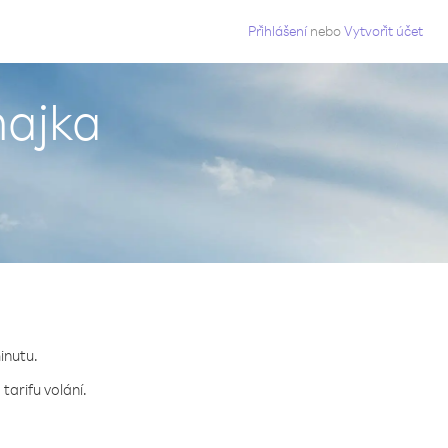
g
Přihlášení
nebo
Vytvořit účet
majka
minutu.
tarifu volání.