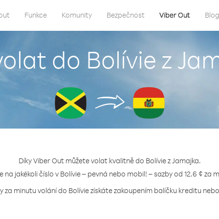
out
Funkce
Komunity
Bezpečnost
Viber Out
Blo
volat do Bolívie z Ja
Díky Viber Out můžete volat kvalitně do Bolívie z Jamajka.
e na jakékoli číslo v Bolívie – pevná nebo mobil! – sazby od 12.6 ¢ za 
y za minutu volání do Bolívie získáte zakoupením balíčku kreditu nebo 