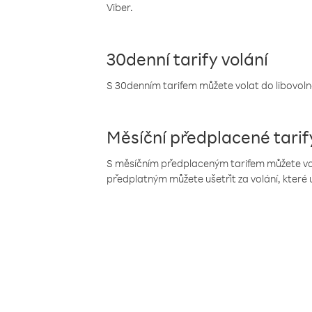
Viber.
30denní tarify volání
S 30denním tarifem můžete volat do libovolné
Měsíční předplacené tarif
S měsíčním předplaceným tarifem můžete volat
předplatným můžete ušetřit za volání, které 