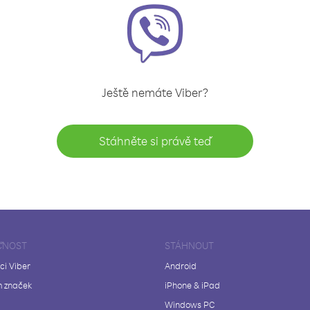
Ještě nemáte Viber?
Stáhněte si právě teď
ČNOST
STÁHNOUT
ci Viber
Android
 značek
iPhone & iPad
Windows PC