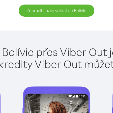
Zobrazit sazby volání do Bolívie
 Bolívie přes Viber Out 
kredity Viber Out může