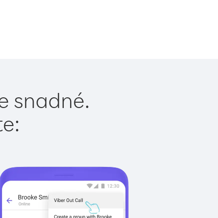
je snadné.
te: