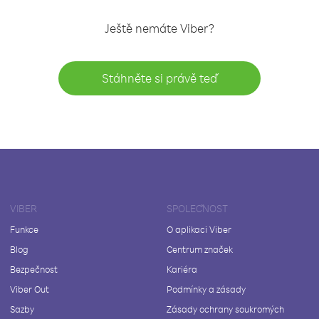
Ještě nemáte Viber?
Stáhněte si právě teď
VIBER
SPOLEČNOST
Funkce
O aplikaci Viber
Blog
Centrum značek
Bezpečnost
Kariéra
Viber Out
Podmínky a zásady
Sazby
Zásady ochrany soukromých