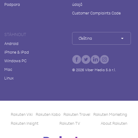
Podpora
údajů
Customer Complaints Code
STÁHNOUT
Čeština
Android
iPhone & iPad
Windows PC
Mac
©
2026
Viber Media S.à r.l.
Linux
Rakuten Viki
Rakuten Kobo
Rakuten Travel
Rakuten Marketing
Rakuten Insight
Rakuten TV
About Rakuten