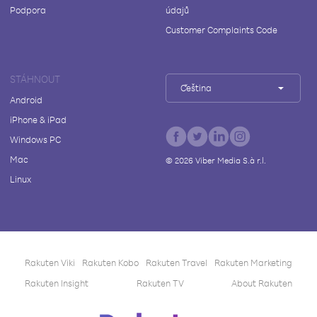
Podpora
údajů
Customer Complaints Code
STÁHNOUT
Čeština
Android
iPhone & iPad
Windows PC
Mac
©
2026
Viber Media S.à r.l.
Linux
Rakuten Viki
Rakuten Kobo
Rakuten Travel
Rakuten Marketing
Rakuten Insight
Rakuten TV
About Rakuten