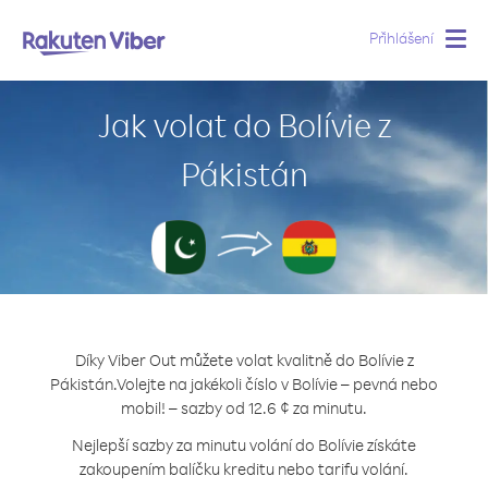
Přihlášení
Togg
navig
Jak volat do Bolívie z
Pákistán
Díky Viber Out můžete volat kvalitně do Bolívie z
Pákistán.
Volejte na jakékoli číslo v Bolívie – pevná nebo
mobil! – sazby od 12.6 ¢ za minutu.
Nejlepší sazby za minutu volání do Bolívie získáte
zakoupením balíčku kreditu nebo tarifu volání.