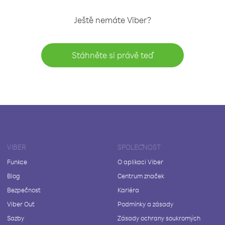
Ještě nemáte Viber?
Stáhněte si právě teď
VIBER
SPOLEČNOST
Funkce
O aplikaci Viber
Blog
Centrum značek
Bezpečnost
Kariéra
Viber Out
Podmínky a zásady
Sazby
Zásady ochrany soukromých