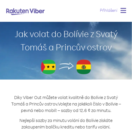
Přihlášení
Togg
navig
Jak volat do Bolívie z Svatý
Tomáš a Princův ostrov
Díky Viber Out můžete volat kvalitně do Bolívie z Svatý
Tomáš a Princův ostrov.
Volejte na jakékoli číslo v Bolívie –
pevná nebo mobil! – sazby od 12.6 ¢ za minutu.
Nejlepší sazby za minutu volání do Bolívie získáte
zakoupením balíčku kreditu nebo tarifu volání.