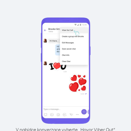
V nabídce konverzace vyberte „Hovor Viber Out“