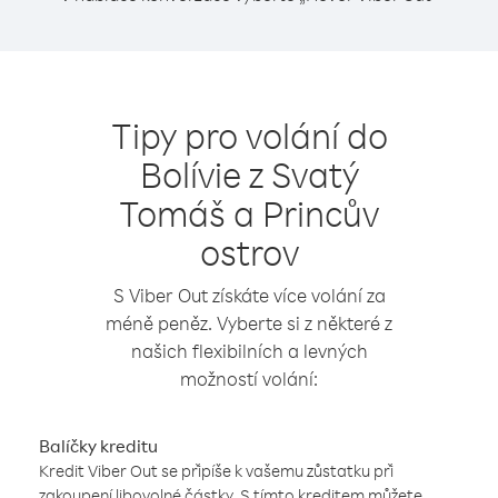
Tipy pro volání do
Bolívie z Svatý
Tomáš a Princův
ostrov
S Viber Out získáte více volání za
méně peněz. Vyberte si z některé z
našich flexibilních a levných
možností volání:
Balíčky kreditu
Kredit Viber Out se připíše k vašemu zůstatku při
zakoupení libovolné částky. S tímto kreditem můžete