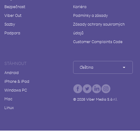
Bezpečnost
Kariéra
Viber Out
Podmínky a zásady
Sazby
Zásady ochrany soukromých
Podpora
údajů
Customer Complaints Code
STÁHNOUT
Čeština
Android
iPhone & iPad
Windows PC
Mac
©
2026
Viber Media S.à r.l.
Linux