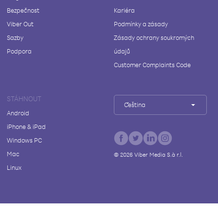
Bezpečnost
Kariéra
Viber Out
Podmínky a zásady
Sazby
Zásady ochrany soukromých
Podpora
údajů
Customer Complaints Code
STÁHNOUT
Čeština
Android
iPhone & iPad
Windows PC
Mac
©
2026
Viber Media S.à r.l.
Linux