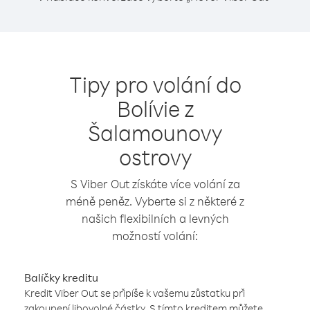
Tipy pro volání do
Bolívie z
Šalamounovy
ostrovy
S Viber Out získáte více volání za
méně peněz. Vyberte si z některé z
našich flexibilních a levných
možností volání:
Balíčky kreditu
Kredit Viber Out se připíše k vašemu zůstatku při
zakoupení libovolné částky. S tímto kreditem můžete