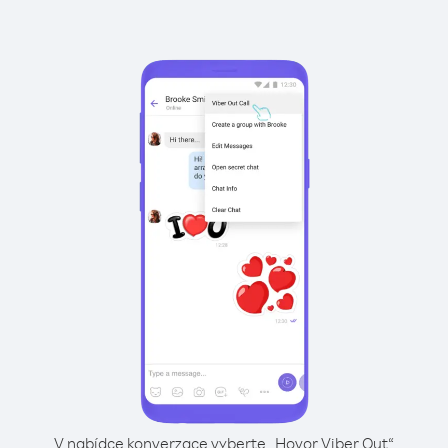
V nabídce konverzace vyberte „Hovor Viber Out“