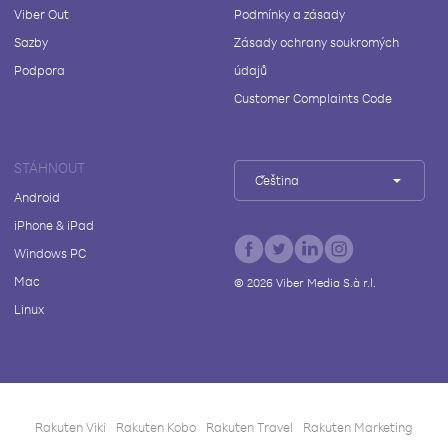
Viber Out
Podmínky a zásady
Sazby
Zásady ochrany soukromých
Podpora
údajů
Customer Complaints Code
STÁHNOUT
Čeština
Android
iPhone & iPad
Windows PC
Mac
©
2026
Viber Media S.à r.l.
Linux
Rakuten Viki
Rakuten Kobo
Rakuten Travel
Rakuten Marketing