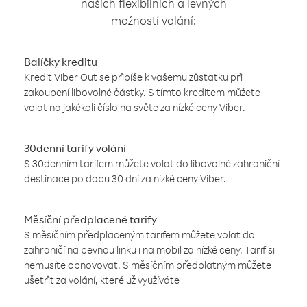
našich flexibilních a levných
možností volání:
Balíčky kreditu
Kredit Viber Out se připíše k vašemu zůstatku při
zakoupení libovolné částky. S tímto kreditem můžete
volat na jakékoli číslo na světe za nízké ceny Viber.
30denní tarify volání
S 30denním tarifem můžete volat do libovolné zahraniční
destinace po dobu 30 dní za nízké ceny Viber.
Měsíční předplacené tarify
S měsíčním předplaceným tarifem můžete volat do
zahraničí na pevnou linku i na mobil za nízké ceny. Tarif si
nemusíte obnovovat. S měsíčním předplatným můžete
ušetřit za volání, které už využíváte