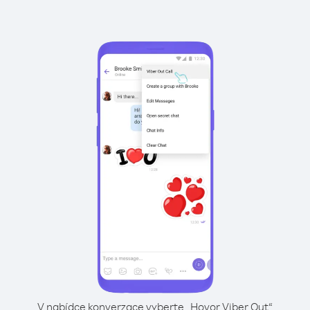
V nabídce konverzace vyberte „Hovor Viber Out“