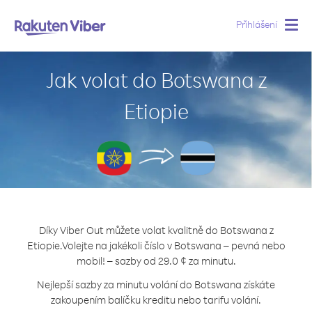
Přihlášení
Togg
navig
Jak volat do Botswana z
Etiopie
Díky Viber Out můžete volat kvalitně do Botswana z
Etiopie.
Volejte na jakékoli číslo v Botswana – pevná nebo
mobil! – sazby od 29.0 ¢ za minutu.
Nejlepší sazby za minutu volání do Botswana získáte
zakoupením balíčku kreditu nebo tarifu volání.