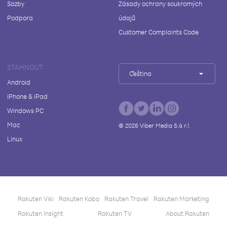
Sazby
Zásady ochrany soukromých
Podpora
údajů
Customer Complaints Code
STÁHNOUT
Čeština
Android
iPhone & iPad
Windows PC
Mac
©
2026
Viber Media S.à r.l.
Linux
Rakuten Viki
Rakuten Kobo
Rakuten Travel
Rakuten Marketing
Rakuten Insight
Rakuten TV
About Rakuten