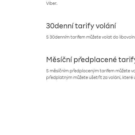
Viber.
30denní tarify volání
S 30denním tarifem můžete volat do libovolné
Měsíční předplacené tarif
S měsíčním předplaceným tarifem můžete volat
předplatným můžete ušetřit za volání, které 