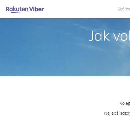
Stáhn
Jak vo
Volej
Nejlepší sazb