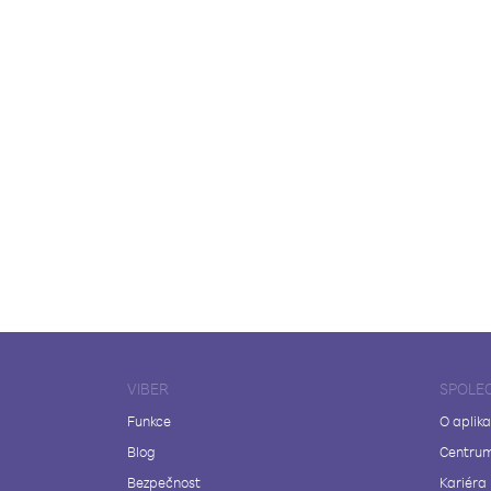
VIBER
SPOLE
Funkce
O aplika
Blog
Centrum
Bezpečnost
Kariéra