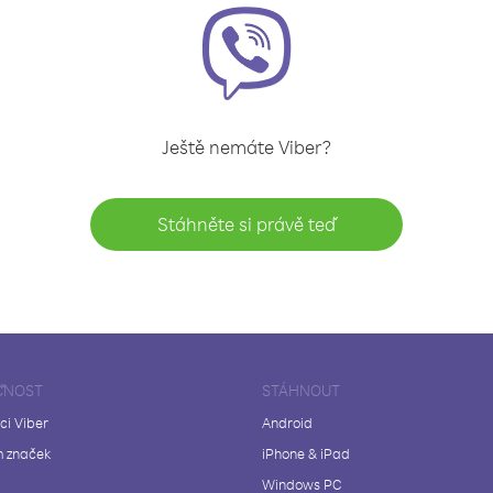
Ještě nemáte Viber?
Stáhněte si právě teď
ČNOST
STÁHNOUT
ci Viber
Android
 značek
iPhone & iPad
Windows PC