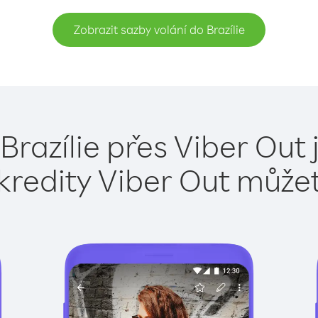
Zobrazit sazby volání do Brazílie
Brazílie přes Viber Out
kredity Viber Out může