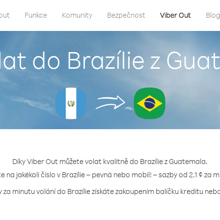
out
Funkce
Komunity
Bezpečnost
Viber Out
Blo
lat do Brazílie z Gu
Díky Viber Out můžete volat kvalitně do Brazílie z Guatemala.
te na jakékoli číslo v Brazílie – pevná nebo mobil! – sazby od 2.1 ¢ za m
y za minutu volání do Brazílie získáte zakoupením balíčku kreditu nebo 