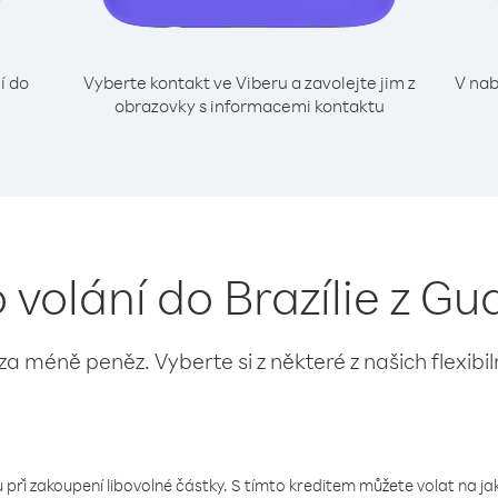
í do
Vyberte kontakt ve Viberu a zavolejte jim z
V nab
obrazovky s informacemi kontaktu
o volání do Brazílie z G
 za méně peněz. Vyberte si z některé z našich flexibi
 při zakoupení libovolné částky. S tímto kreditem můžete volat na jaké