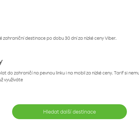
 zahraniční destinace po dobu 30 dní za nízké ceny Viber.
y
 do zahraničí na pevnou linku i na mobil za nízké ceny. Tarif si ne
už využíváte
Hledat další destinace