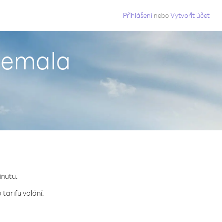
g
Přihlášení
nebo
Vytvořit účet
atemala
inutu.
tarifu volání.