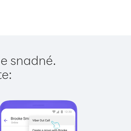
 je snadné.
te: