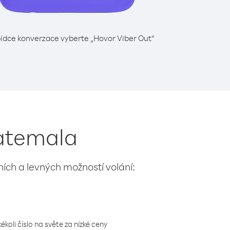
ídce konverzace vyberte „Hovor Viber Out“
uatemala
lních a levných možností volání:
koli číslo na světe za nízké ceny