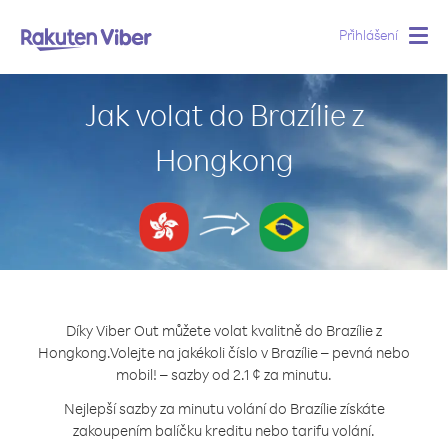
Přihlášení
Togg
navig
Jak volat do Brazílie z
Hongkong
Díky Viber Out můžete volat kvalitně do Brazílie z
Hongkong.
Volejte na jakékoli číslo v Brazílie – pevná nebo
mobil! – sazby od 2.1 ¢ za minutu.
Nejlepší sazby za minutu volání do Brazílie získáte
zakoupením balíčku kreditu nebo tarifu volání.