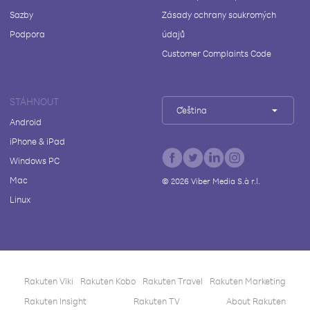
Sazby
Zásady ochrany soukromých
Podpora
údajů
Customer Complaints Code
STÁHNOUT
Čeština
Android
iPhone & iPad
Windows PC
Mac
©
2026
Viber Media S.à r.l.
Linux
Rakuten Viki
Rakuten Kobo
Rakuten Travel
Rakuten Marketing
Rakuten Insight
Rakuten TV
About Rakuten