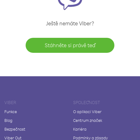
Ještě nemáte Viber?
Stáhněte si právě teď
VIBER
SPOLEČNOST
Funkce
O aplikaci Viber
Blog
Centrum značek
Bezpečnost
Kariéra
Viber Out
Podmínky a zásady