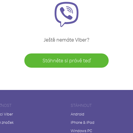
Ještě nemáte Viber?
Stáhněte si právě teď
ČNOST
STÁHNOUT
ci Viber
Android
 značek
iPhone & iPad
Windows PC