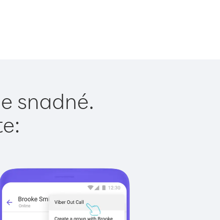
 je snadné.
te: