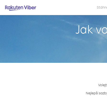
Stáhn
Jak vo
Volejt
Nejlepší sazb