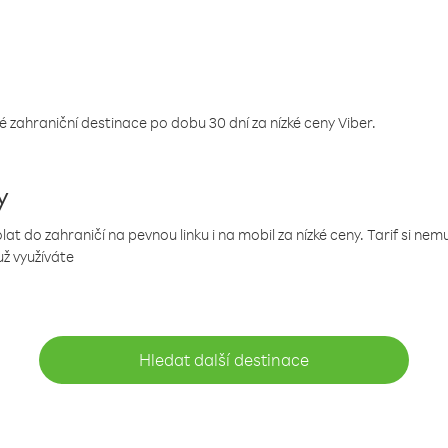
 zahraniční destinace po dobu 30 dní za nízké ceny Viber.
y
 do zahraničí na pevnou linku i na mobil za nízké ceny. Tarif si ne
už využíváte
Hledat další destinace