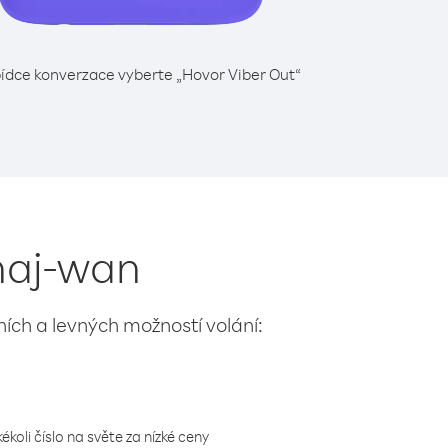
ídce konverzace vyberte „Hovor Viber Out“
chaj-wan
lních a levných možností volání:
koli číslo na světe za nízké ceny