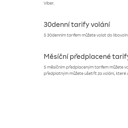
Viber.
30denní tarify volání
S 30denním tarifem můžete volat do libovolné
Měsíční předplacené tarif
S měsíčním předplaceným tarifem můžete volat
předplatným můžete ušetřit za volání, které 