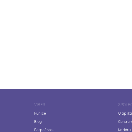
VIBER
SPOLE
Funkce
O aplika
Blog
Centrum
Bezpečnost
Kariéra