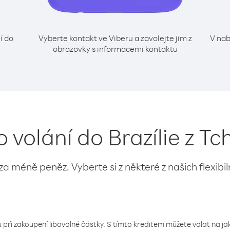
í do
Vyberte kontakt ve Viberu a zavolejte jim z
V nab
obrazovky s informacemi kontaktu
o volání do Brazílie z T
 za méně peněz. Vyberte si z některé z našich flexibi
 při zakoupení libovolné částky. S tímto kreditem můžete volat na jaké