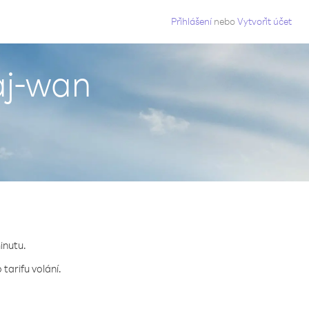
g
Přihlášení
nebo
Vytvořit účet
haj-wan
minutu.
tarifu volání.