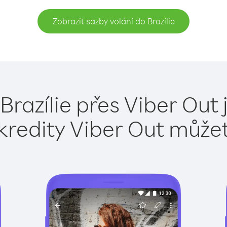
Zobrazit sazby volání do Brazílie
Brazílie přes Viber Out
kredity Viber Out může