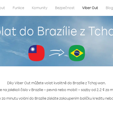
out
Funkce
Komunity
Bezpečnost
Viber Out
Blo
lat do Brazílie z Tc
Díky Viber Out můžete volat kvalitně do Brazílie z Tchaj-wan.
e na jakékoli číslo v Brazílie – pevná nebo mobil! – sazby od 2.2 ¢ za 
y za minutu volání do Brazílie získáte zakoupením balíčku kreditu nebo 