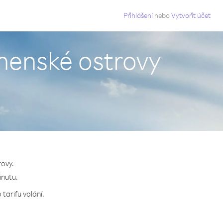
g
Přihlášení
nebo
Vytvořit účet
anenské ostrovy
rovy.
inutu.
tarifu volání.