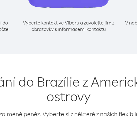
í do
Vyberte kontakt ve Viberu a zavolejte jim z
V nab
očte
obrazovky s informacemi kontaktu
lání do Brazílie z Ameri
ostrovy
 za méně peněz. Vyberte si z některé z našich flexibi