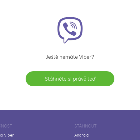
Ještě nemáte Viber?
Stáhněte si právě teď
ČNOST
STÁHNOUT
ci Viber
Android