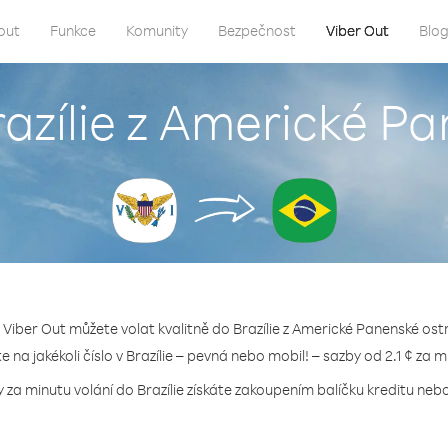
out
Funkce
Komunity
Bezpečnost
Viber Out
Blo
razílie z Americké P
 Viber Out můžete volat kvalitně do Brazílie z Americké Panenské ost
te na jakékoli číslo v Brazílie – pevná nebo mobil! – sazby od 2.1 ¢ za m
y za minutu volání do Brazílie získáte zakoupením balíčku kreditu nebo 