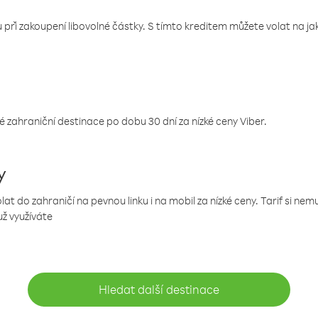
 při zakoupení libovolné částky. S tímto kreditem můžete volat na jaké
 zahraniční destinace po dobu 30 dní za nízké ceny Viber.
y
 do zahraničí na pevnou linku i na mobil za nízké ceny. Tarif si ne
už využíváte
Hledat další destinace