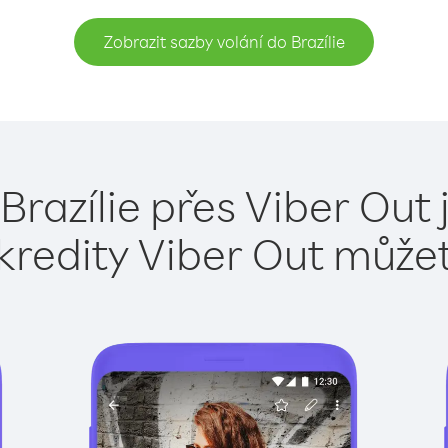
Zobrazit sazby volání do Brazílie
Brazílie přes Viber Out
kredity Viber Out může