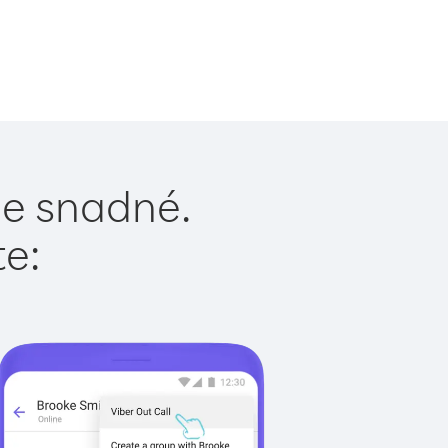
 je snadné.
te: