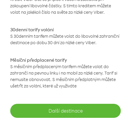
zakoupení libovolné částky. S tímto kreditem můžete
volat na jakékoli číslo na světe za nízké ceny Viber.
30denní tarify volání
S 30denním tarifem můžete volat do libovolné zahraniční
destinace po dobu 30 dní za nízké ceny Viber.
Měsíční předplacené tarify
S měsíčním předplaceným tarifem můžete volat do
zahraničí na pevnou linku i na mobil za nízké ceny. Tarif si
nemusíte obnovovat. S měsíčním předplatným můžete
ušetřit za volání, které už využíváte
Další destinace