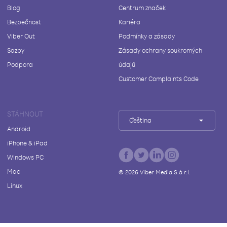
Blog
Centrum značek
Bezpečnost
Kariéra
Viber Out
Podmínky a zásady
Sazby
Zásady ochrany soukromých
Podpora
údajů
Customer Complaints Code
STÁHNOUT
Čeština
Android
iPhone & iPad
Windows PC
Mac
©
2026
Viber Media S.à r.l.
Linux