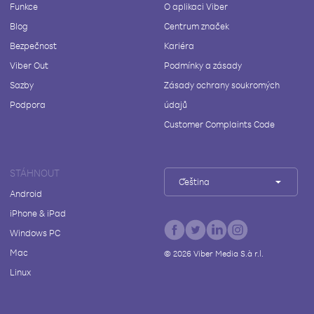
Funkce
O aplikaci Viber
Blog
Centrum značek
Bezpečnost
Kariéra
Viber Out
Podmínky a zásady
Sazby
Zásady ochrany soukromých
Podpora
údajů
Customer Complaints Code
STÁHNOUT
Čeština
Android
iPhone & iPad
Windows PC
Mac
©
2026
Viber Media S.à r.l.
Linux