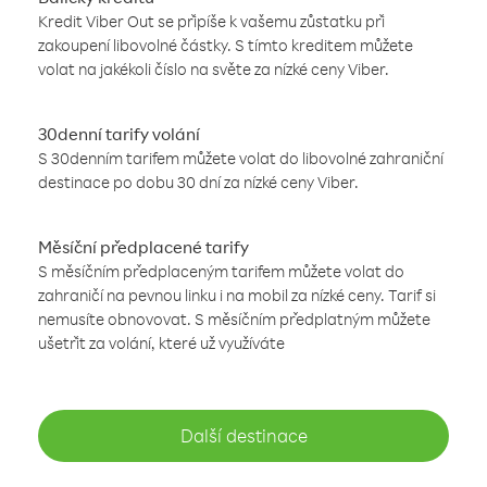
Kredit Viber Out se připíše k vašemu zůstatku při
zakoupení libovolné částky. S tímto kreditem můžete
volat na jakékoli číslo na světe za nízké ceny Viber.
30denní tarify volání
S 30denním tarifem můžete volat do libovolné zahraniční
destinace po dobu 30 dní za nízké ceny Viber.
Měsíční předplacené tarify
S měsíčním předplaceným tarifem můžete volat do
zahraničí na pevnou linku i na mobil za nízké ceny. Tarif si
nemusíte obnovovat. S měsíčním předplatným můžete
ušetřit za volání, které už využíváte
Další destinace