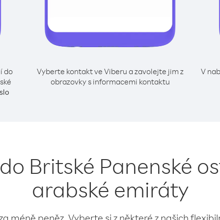
í do
Vyberte kontakt ve Viberu a zavolejte jim z
V nab
bské
obrazovky s informacemi kontaktu
slo
í do Britské Panenské os
arabské emiráty
 za méně peněz. Vyberte si z některé z našich flexibi