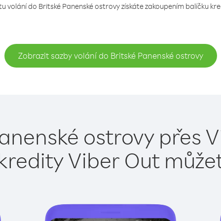
tu volání do Britské Panenské ostrovy získáte zakoupením balíčku kred
Zobrazit sazby volání do Britské Panenské ostrovy
Panenské ostrovy přes V
kredity Viber Out může