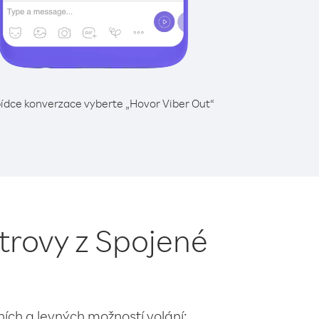
ídce konverzace vyberte „Hovor Viber Out“
trovy z Spojené
lních a levných možností volání: