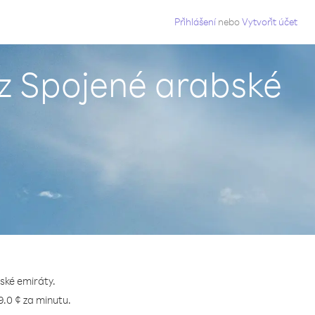
g
Přihlášení
nebo
Vytvořit účet
 z Spojené arabské
ské emiráty.
9.0 ¢ za minutu.