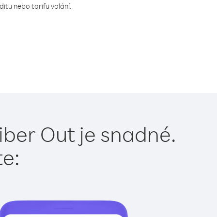
itu nebo tarifu volání.
iber Out je snadné.
te: