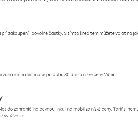
 při zakoupení libovolné částky. S tímto kreditem můžete volat na jaké
 zahraniční destinace po dobu 30 dní za nízké ceny Viber.
y
 do zahraničí na pevnou linku i na mobil za nízké ceny. Tarif si ne
už využíváte