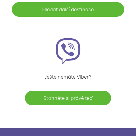
Hledat další destinace
Ještě nemáte Viber?
Stáhněte si právě teď