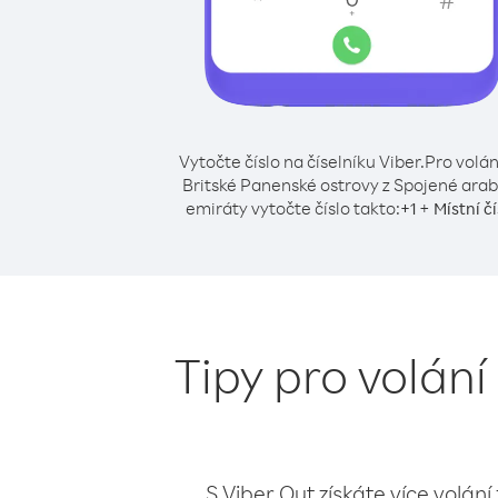
Vytočte číslo na číselníku Viber.
Pro volán
Britské Panenské ostrovy z Spojené ara
emiráty vytočte číslo takto:
+
+
1
Místní čí
Tipy pro volán
S Viber Out získáte více volání