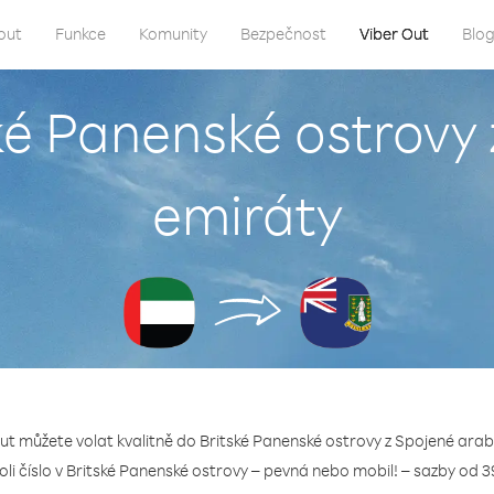
out
Funkce
Komunity
Bezpečnost
Viber Out
Blo
ské Panenské ostrovy
emiráty
Out můžete volat kvalitně do Britské Panenské ostrovy z Spojené arab
koli číslo v Britské Panenské ostrovy – pevná nebo mobil! – sazby od 3