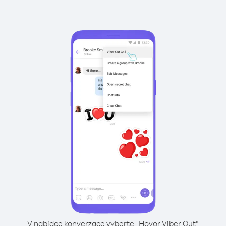
V nabídce konverzace vyberte „Hovor Viber Out“