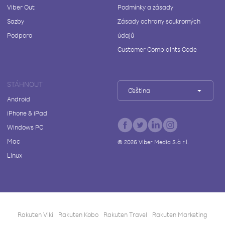
Viber Out
Podmínky a zásady
Sazby
Zásady ochrany soukromých
Podpora
údajů
Customer Complaints Code
STÁHNOUT
Čeština
Android
iPhone & iPad
Windows PC
Mac
©
2026
Viber Media S.à r.l.
Linux
Rakuten Viki
Rakuten Kobo
Rakuten Travel
Rakuten Marketing