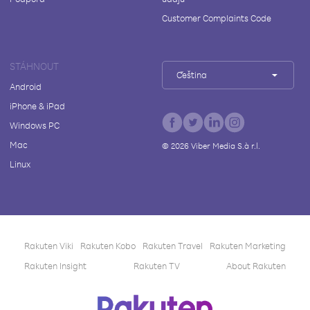
Customer Complaints Code
STÁHNOUT
Čeština
Android
iPhone & iPad
Windows PC
Mac
©
2026
Viber Media S.à r.l.
Linux
Rakuten Viki
Rakuten Kobo
Rakuten Travel
Rakuten Marketing
Rakuten Insight
Rakuten TV
About Rakuten