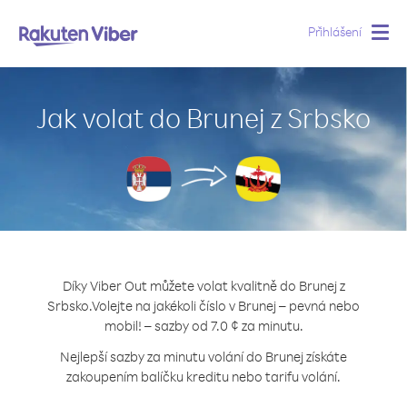
Přihlášení
Togg
navig
Jak volat do Brunej z Srbsko
Díky Viber Out můžete volat kvalitně do Brunej z
Srbsko.
Volejte na jakékoli číslo v Brunej – pevná nebo
mobil! – sazby od 7.0 ¢ za minutu.
Nejlepší sazby za minutu volání do Brunej získáte
zakoupením balíčku kreditu nebo tarifu volání.