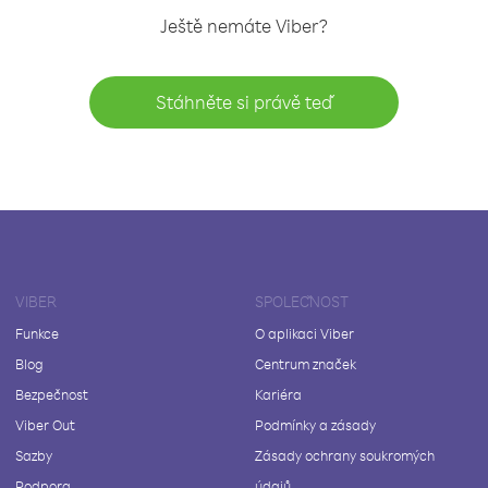
Ještě nemáte Viber?
Stáhněte si právě teď
VIBER
SPOLEČNOST
Funkce
O aplikaci Viber
Blog
Centrum značek
Bezpečnost
Kariéra
Viber Out
Podmínky a zásady
Sazby
Zásady ochrany soukromých
Podpora
údajů