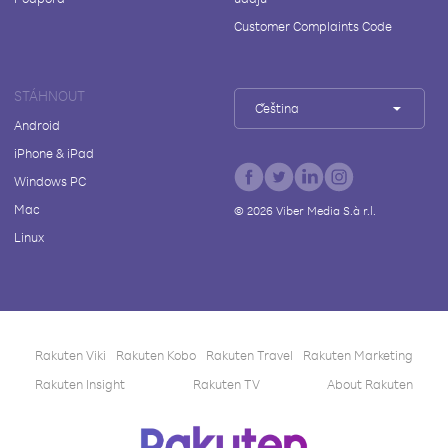
Customer Complaints Code
STÁHNOUT
Čeština
Android
iPhone & iPad
Windows PC
Mac
©
2026
Viber Media S.à r.l.
Linux
Rakuten Viki
Rakuten Kobo
Rakuten Travel
Rakuten Marketing
Rakuten Insight
Rakuten TV
About Rakuten