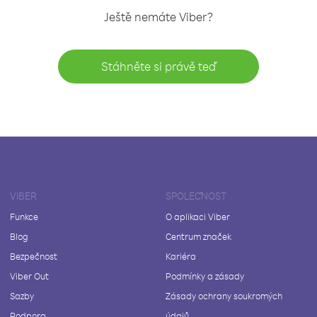
Ještě nemáte Viber?
Stáhněte si právě teď
VIBER
SPOLEČNOST
Funkce
O aplikaci Viber
Blog
Centrum značek
Bezpečnost
Kariéra
Viber Out
Podmínky a zásady
Sazby
Zásady ochrany soukromých
Podpora
údajů