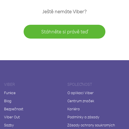
Ještě nemáte Viber?
Stáhněte si právě teď
VIBER
SPOLEČNOST
Funkce
O aplikaci Viber
Blog
Centrum značek
Bezpečnost
Kariéra
Viber Out
Podmínky a zásady
Sazby
Zásady ochrany soukromých