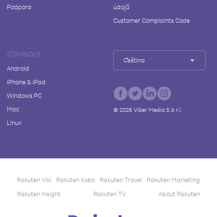
Podpora
údajů
Customer Complaints Code
STÁHNOUT
Čeština
Android
iPhone & iPad
Windows PC
Mac
©
2026
Viber Media S.à r.l.
Linux
Rakuten Viki
Rakuten Kobo
Rakuten Travel
Rakuten Marketing
Rakuten Insight
Rakuten TV
About Rakuten