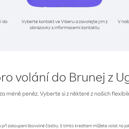
í do
Vyberte kontakt ve Viberu a zavolejte jim z
V nab
obrazovky s informacemi kontaktu
pro volání do Brunej z 
 za méně peněz. Vyberte si z některé z našich flexibi
 při zakoupení libovolné částky. S tímto kreditem můžete volat na jaké