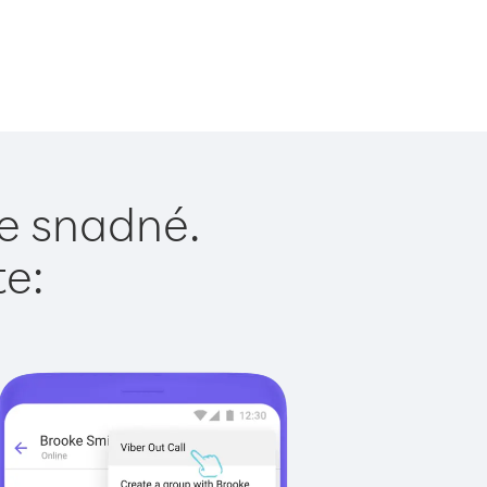
je snadné.
te: