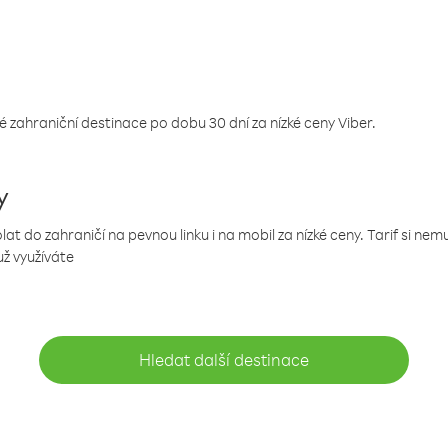
 zahraniční destinace po dobu 30 dní za nízké ceny Viber.
y
 do zahraničí na pevnou linku i na mobil za nízké ceny. Tarif si ne
už využíváte
Hledat další destinace