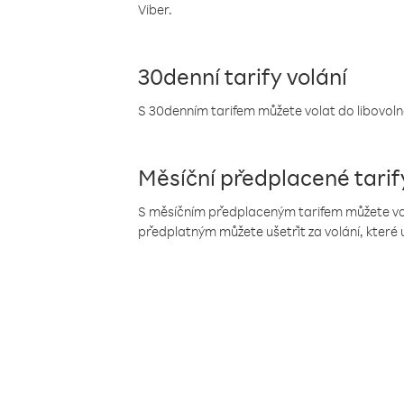
Viber.
30denní tarify volání
S 30denním tarifem můžete volat do libovolné
Měsíční předplacené tarif
S měsíčním předplaceným tarifem můžete volat
předplatným můžete ušetřit za volání, které 