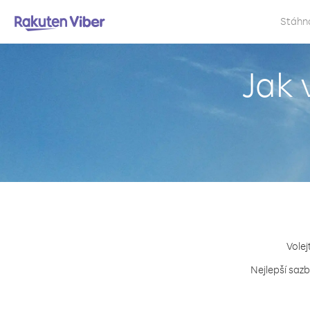
Stáhn
Jak 
Volej
Nejlepší sazb