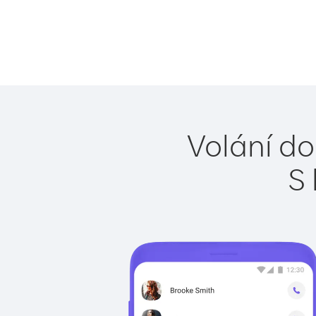
Volání do
S 