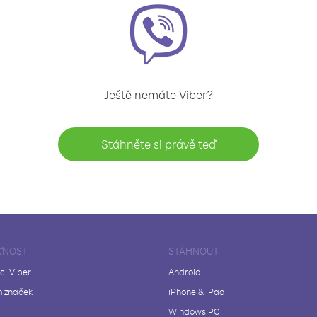
Ještě nemáte Viber?
Stáhněte si právě teď
ČNOST
STÁHNOUT
ci Viber
Android
 značek
iPhone & iPad
Windows PC