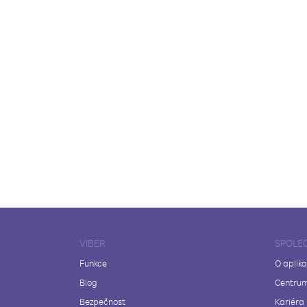
VIBER
SPOLE
Funkce
O aplika
Blog
Centrum
Bezpečnost
Kariéra