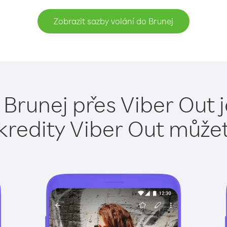
Zobrazit sazby volání do Brunej
 Brunej přes Viber Out 
kredity Viber Out může