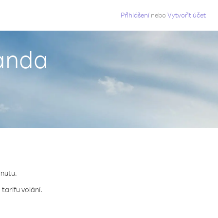
g
Přihlášení
nebo
Vytvořit účet
ganda
inutu.
tarifu volání.