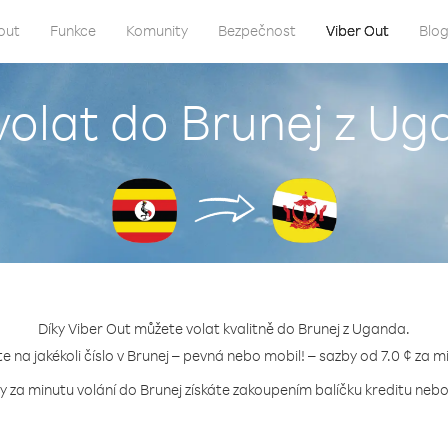
out
Funkce
Komunity
Bezpečnost
Viber Out
Blo
volat do Brunej z U
Díky Viber Out můžete volat kvalitně do Brunej z Uganda.
te na jakékoli číslo v Brunej – pevná nebo mobil! – sazby od 7.0 ¢ za m
y za minutu volání do Brunej získáte zakoupením balíčku kreditu nebo 