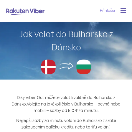
Přihlášení
Togg
navig
Jak volat do Bulharsko z
Dánsko
Díky Viber Out můžete volat kvalitně do Bulharsko z
Dánsko.
Volejte na jakékoli číslo v Bulharsko – pevná nebo
mobil! – sazby od 5.0 ¢ za minutu.
Nejlepší sazby za minutu volání do Bulharsko získáte
zakoupením balíčku kreditu nebo tarifu volání.