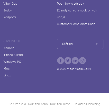
Viber Out
Podmínky a zásady
Sazby
Zásady ochrany soukromých
Podpora
údajů
Customer Complaints Code
STÁHNOUT
Čeština
Android
iPhone & iPad
Windows PC
Mac
©
2026
Viber Media S.à r.l.
Linux
Rakuten Viki
Rakuten Kobo
Rakuten Travel
Rakuten Marketing