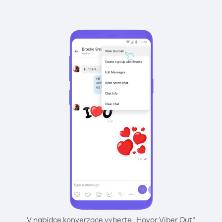
V nabídce konverzace vyberte „Hovor Viber Out“