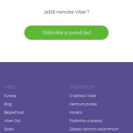
Ještě nemáte Viber?
Stáhněte si právě teď
VIBER
SPOLEČNOST
Funkce
O aplikaci Viber
Blog
Centrum značek
Bezpečnost
Kariéra
Viber Out
Podmínky a zásady
Sazby
Zásady ochrany soukromých