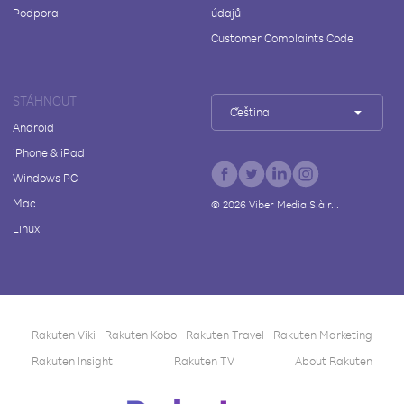
Podpora
údajů
Customer Complaints Code
STÁHNOUT
Čeština
Android
iPhone & iPad
Windows PC
Mac
©
2026
Viber Media S.à r.l.
Linux
Rakuten Viki
Rakuten Kobo
Rakuten Travel
Rakuten Marketing
Rakuten Insight
Rakuten TV
About Rakuten