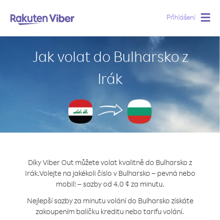
Přihlášení
Togg
navig
Jak volat do Bulharsko z
Irák
Díky Viber Out můžete volat kvalitně do Bulharsko z
Irák.
Volejte na jakékoli číslo v Bulharsko – pevná nebo
mobil! – sazby od 4.0 ¢ za minutu.
Nejlepší sazby za minutu volání do Bulharsko získáte
zakoupením balíčku kreditu nebo tarifu volání.