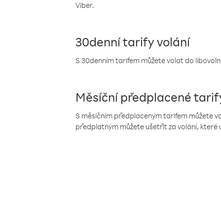
Viber.
30denní tarify volání
S 30denním tarifem můžete volat do libovolné
Měsíční předplacené tarif
S měsíčním předplaceným tarifem můžete volat
předplatným můžete ušetřit za volání, které 