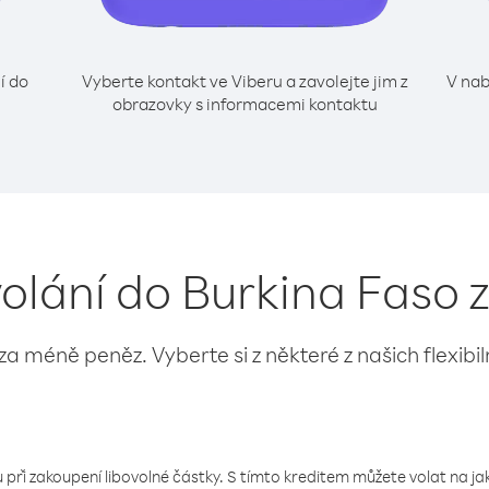
í do
Vyberte kontakt ve Viberu a zavolejte jim z
V nab
obrazovky s informacemi kontaktu
volání do Burkina Faso 
 za méně peněz. Vyberte si z některé z našich flexibi
 při zakoupení libovolné částky. S tímto kreditem můžete volat na jaké