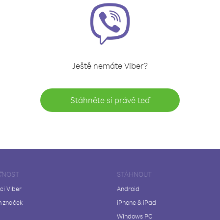
Ještě nemáte Viber?
Stáhněte si právě teď
ČNOST
STÁHNOUT
ci Viber
Android
 značek
iPhone & iPad
Windows PC