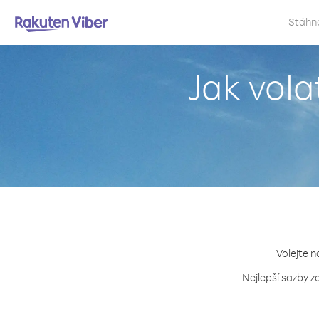
Stáhn
Jak vola
Volejte n
Nejlepší sazby z