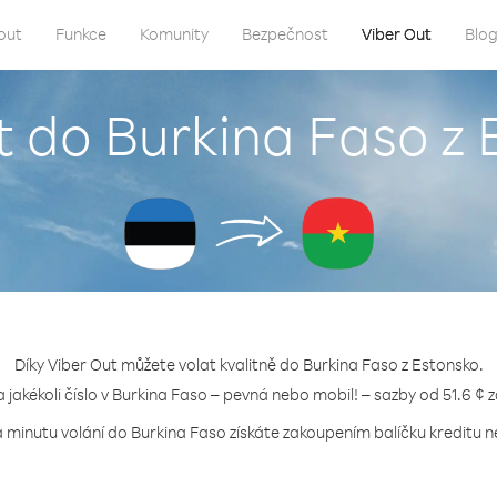
out
Funkce
Komunity
Bezpečnost
Viber Out
Blo
t do Burkina Faso z
Díky Viber Out můžete volat kvalitně do Burkina Faso z Estonsko.
a jakékoli číslo v Burkina Faso – pevná nebo mobil! – sazby od 51.6 ¢ 
a minutu volání do Burkina Faso získáte zakoupením balíčku kreditu ne