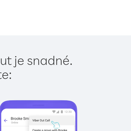
ut je snadné.
te: