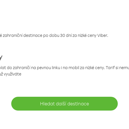
 zahraniční destinace po dobu 30 dní za nízké ceny Viber.
y
 do zahraničí na pevnou linku i na mobil za nízké ceny. Tarif si ne
už využíváte
Hledat další destinace