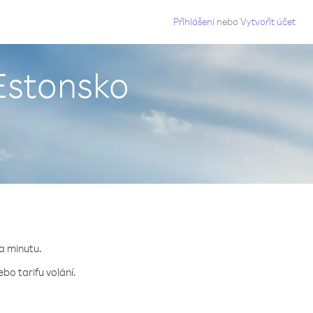
g
Přihlášení
nebo
Vytvořit účet
 Estonsko
za minutu.
bo tarifu volání.