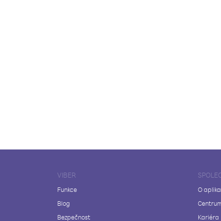
VIBER
SPOLE
Funkce
O aplika
Blog
Centrum
Bezpečnost
Kariéra