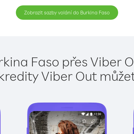
Zobrazit sazby volání do Burkina Faso
rkina Faso přes Viber O
kredity Viber Out může