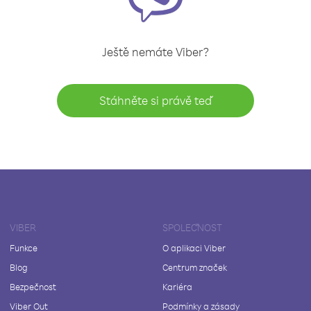
Ještě nemáte Viber?
Stáhněte si právě teď
VIBER
SPOLEČNOST
Funkce
O aplikaci Viber
Blog
Centrum značek
Bezpečnost
Kariéra
Viber Out
Podmínky a zásady