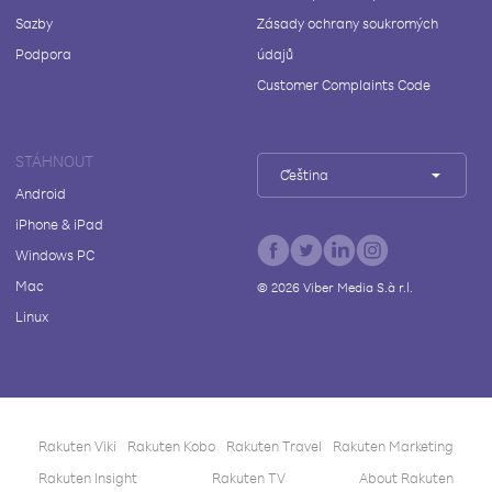
Sazby
Zásady ochrany soukromých
Podpora
údajů
Customer Complaints Code
STÁHNOUT
Čeština
Android
iPhone & iPad
Windows PC
Mac
©
2026
Viber Media S.à r.l.
Linux
Rakuten Viki
Rakuten Kobo
Rakuten Travel
Rakuten Marketing
Rakuten Insight
Rakuten TV
About Rakuten