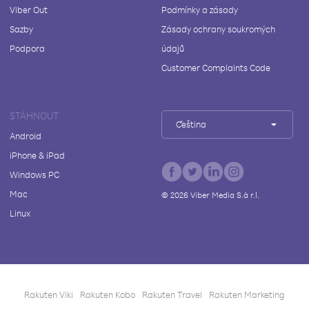
Viber Out
Podmínky a zásady
Sazby
Zásady ochrany soukromých
Podpora
údajů
Customer Complaints Code
STÁHNOUT
Čeština
Android
iPhone & iPad
Windows PC
Mac
©
2026
Viber Media S.à r.l.
Linux
Rakuten Viki
Rakuten Kobo
Rakuten Travel
Rakuten Marketing