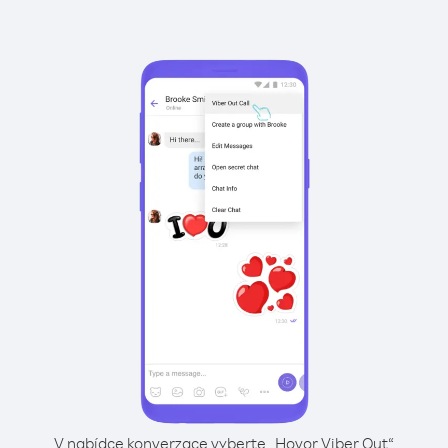
V nabídce konverzace vyberte „Hovor Viber Out“