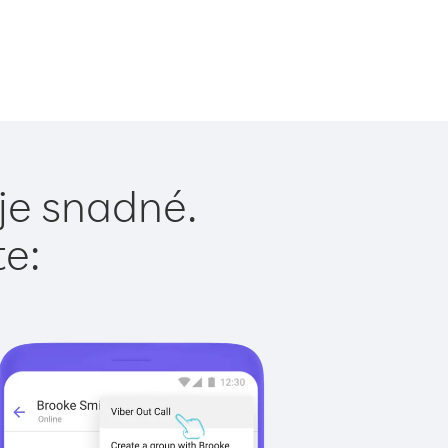
 je snadné.
te: