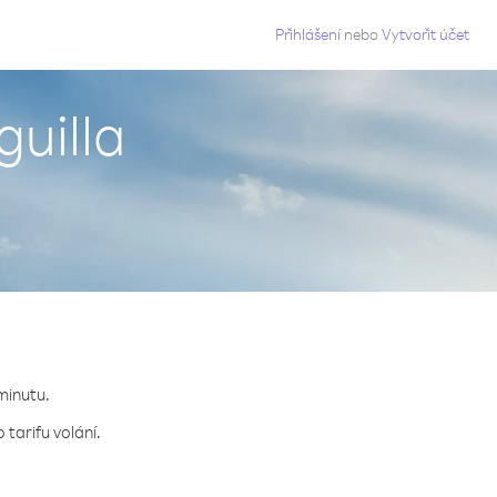
g
Přihlášení
nebo
Vytvořit účet
guilla
minutu.
 tarifu volání.