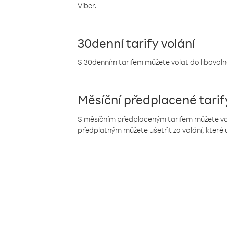
Viber.
30denní tarify volání
S 30denním tarifem můžete volat do libovolné
Měsíční předplacené tarif
S měsíčním předplaceným tarifem můžete volat
předplatným můžete ušetřit za volání, které 