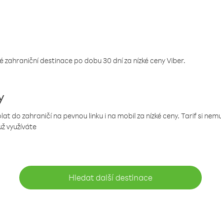
 zahraniční destinace po dobu 30 dní za nízké ceny Viber.
y
 do zahraničí na pevnou linku i na mobil za nízké ceny. Tarif si ne
už využíváte
Hledat další destinace