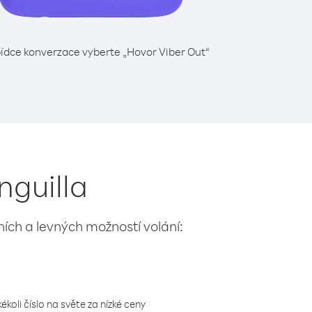
ídce konverzace vyberte „Hovor Viber Out“
nguilla
lních a levných možností volání:
koli číslo na světe za nízké ceny