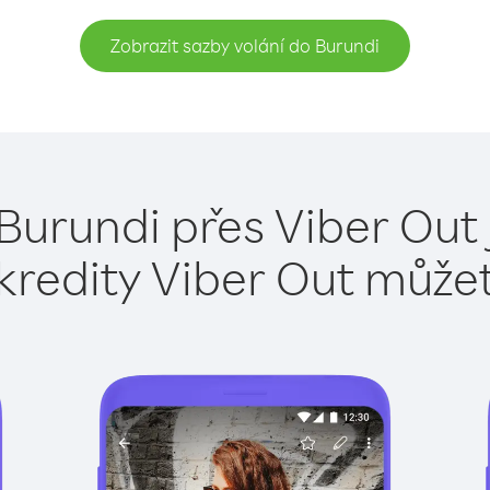
Zobrazit sazby volání do Burundi
Burundi přes Viber Out
kredity Viber Out může