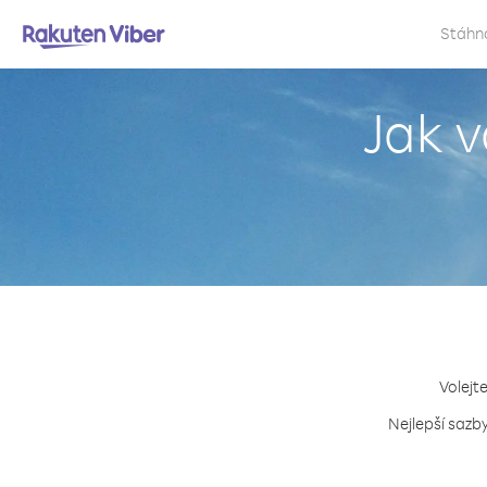
Stáhn
Jak v
Volejt
Nejlepší sazby