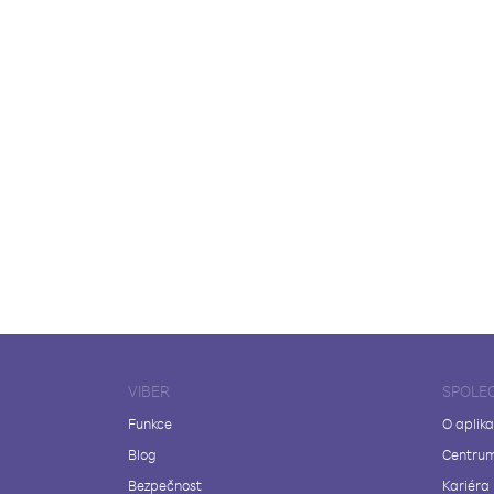
VIBER
SPOLE
Funkce
O aplika
Blog
Centrum
Bezpečnost
Kariéra