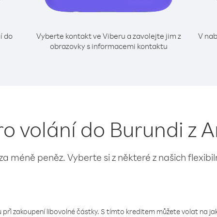
í do
Vyberte kontakt ve Viberu a zavolejte jim z
V nab
obrazovky s informacemi kontaktu
ro volání do Burundi z A
 za méně peněz. Vyberte si z některé z našich flexibi
 při zakoupení libovolné částky. S tímto kreditem můžete volat na jaké