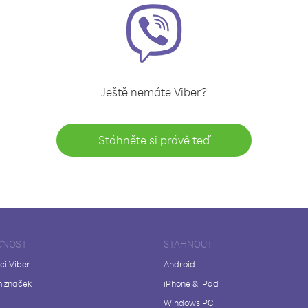
Ještě nemáte Viber?
Stáhněte si právě teď
ČNOST
STÁHNOUT
ci Viber
Android
 značek
iPhone & iPad
Windows PC