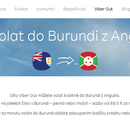
out
Funkce
Komunity
Bezpečnost
Viber Out
Blo
olat do Burundi z An
Díky Viber Out můžete volat kvalitně do Burundi z Anguilla.
e na jakékoli číslo v Burundi – pevná nebo mobil! – sazby od 69.0 ¢ za 
 za minutu volání do Burundi získáte zakoupením balíčku kreditu nebo