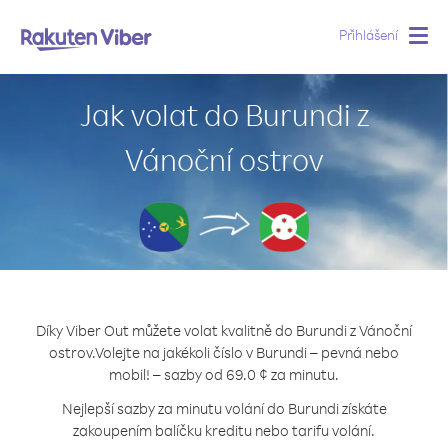
Přihlášení
Togg
navig
Jak volat do Burundi z
Vánoční ostrov
Díky Viber Out můžete volat kvalitně do Burundi z Vánoční
ostrov.
Volejte na jakékoli číslo v Burundi – pevná nebo
mobil! – sazby od 69.0 ¢ za minutu.
Nejlepší sazby za minutu volání do Burundi získáte
zakoupením balíčku kreditu nebo tarifu volání.