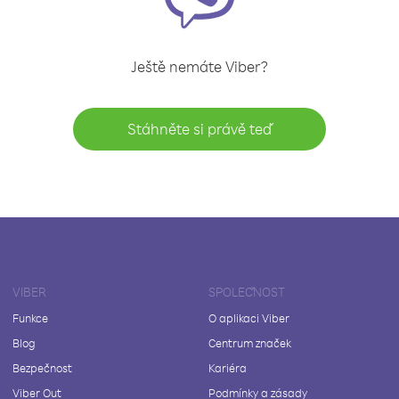
Ještě nemáte Viber?
Stáhněte si právě teď
VIBER
SPOLEČNOST
Funkce
O aplikaci Viber
Blog
Centrum značek
Bezpečnost
Kariéra
Viber Out
Podmínky a zásady