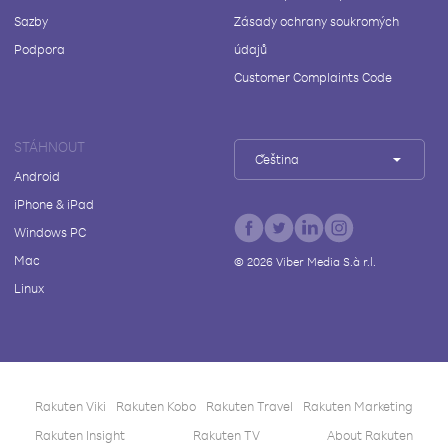
Sazby
Zásady ochrany soukromých
Podpora
údajů
Customer Complaints Code
STÁHNOUT
Čeština
Android
iPhone & iPad
Windows PC
Mac
©
2026
Viber Media S.à r.l.
Linux
Rakuten Viki
Rakuten Kobo
Rakuten Travel
Rakuten Marketing
Rakuten Insight
Rakuten TV
About Rakuten