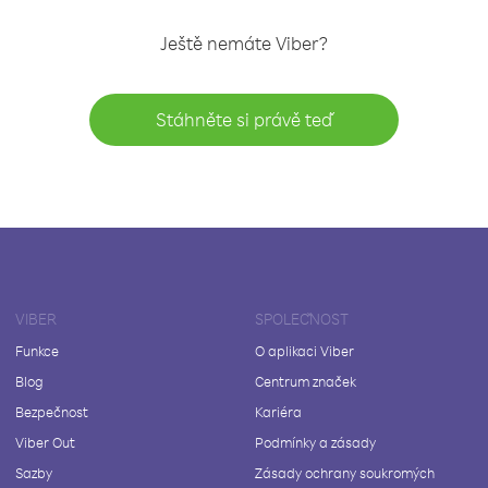
Ještě nemáte Viber?
Stáhněte si právě teď
VIBER
SPOLEČNOST
Funkce
O aplikaci Viber
Blog
Centrum značek
Bezpečnost
Kariéra
Viber Out
Podmínky a zásady
Sazby
Zásady ochrany soukromých