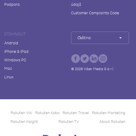
Podpora
údajů
Customer Complaints Code
STÁHNOUT
Čeština
Android
iPhone & iPad
Windows PC
Mac
©
2026
Viber Media S.à r.l.
Linux
Rakuten Viki
Rakuten Kobo
Rakuten Travel
Rakuten Marketing
Rakuten Insight
Rakuten TV
About Rakuten