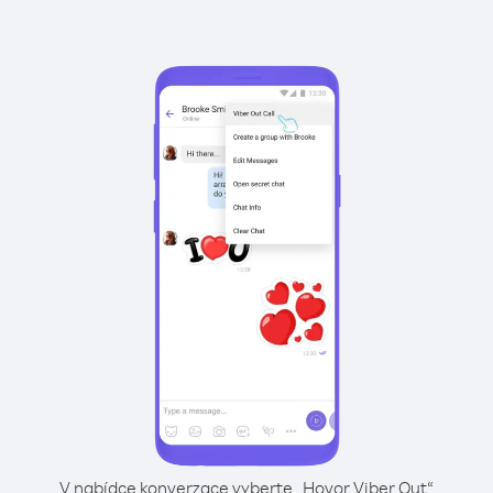
V nabídce konverzace vyberte „Hovor Viber Out“