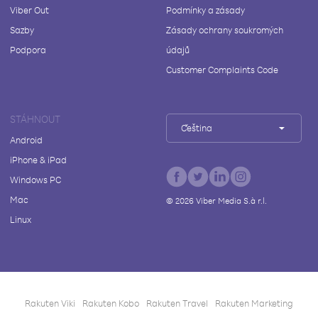
Viber Out
Podmínky a zásady
Sazby
Zásady ochrany soukromých
Podpora
údajů
Customer Complaints Code
STÁHNOUT
Čeština
Android
iPhone & iPad
Windows PC
Mac
©
2026
Viber Media S.à r.l.
Linux
Rakuten Viki
Rakuten Kobo
Rakuten Travel
Rakuten Marketing