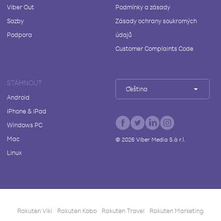
Viber Out
Podmínky a zásady
Sazby
Zásady ochrany soukromých
Podpora
údajů
Customer Complaints Code
STÁHNOUT
Čeština
Android
iPhone & iPad
Windows PC
Mac
©
2026
Viber Media S.à r.l.
Linux
Rakuten Viki
Rakuten Kobo
Rakuten Travel
Rakuten Marketing