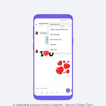
V nabídce konverzace vyberte „Hovor Viber Out“