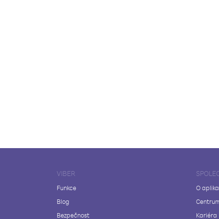
VIBER
SPOLE
Funkce
O aplika
Blog
Centrum
Bezpečnost
Kariéra