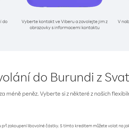
í do
Vyberte kontakt ve Viberu a zavolejte jim z
V nab
obrazovky s informacemi kontaktu
volání do Burundi z Sv
 za méně peněz. Vyberte si z některé z našich flexibi
 při zakoupení libovolné částky. S tímto kreditem můžete volat na jaké