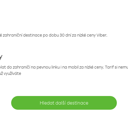
 zahraniční destinace po dobu 30 dní za nízké ceny Viber.
y
 do zahraničí na pevnou linku i na mobil za nízké ceny. Tarif si ne
už využíváte
Hledat další destinace