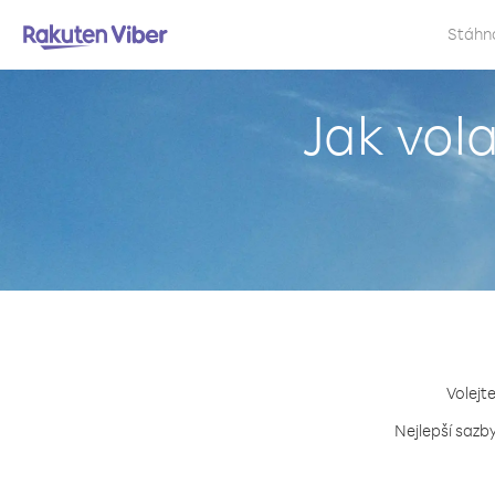
Stáhn
Jak vol
Volejt
Nejlepší sazby