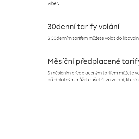
Viber.
30denní tarify volání
S 30denním tarifem můžete volat do libovolné
Měsíční předplacené tarif
S měsíčním předplaceným tarifem můžete volat
předplatným můžete ušetřit za volání, které 