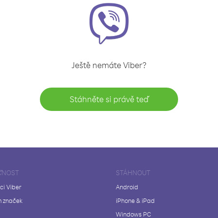
Ještě nemáte Viber?
Stáhněte si právě teď
ČNOST
STÁHNOUT
ci Viber
Android
 značek
iPhone & iPad
Windows PC