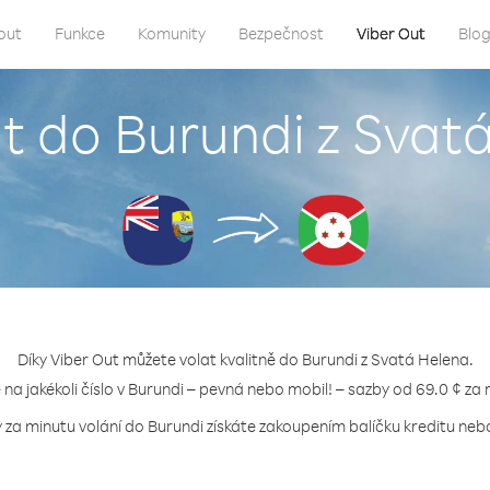
out
Funkce
Komunity
Bezpečnost
Viber Out
Blo
at do Burundi z Svat
Díky Viber Out můžete volat kvalitně do Burundi z Svatá Helena.
e na jakékoli číslo v Burundi – pevná nebo mobil! – sazby od 69.0 ¢ za 
 za minutu volání do Burundi získáte zakoupením balíčku kreditu nebo