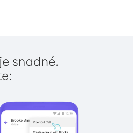
 je snadné.
te: