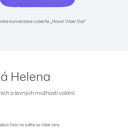
ídce konverzace vyberte „Hovor Viber Out“
atá Helena
lních a levných možností volání:
koli číslo na světe za nízké ceny