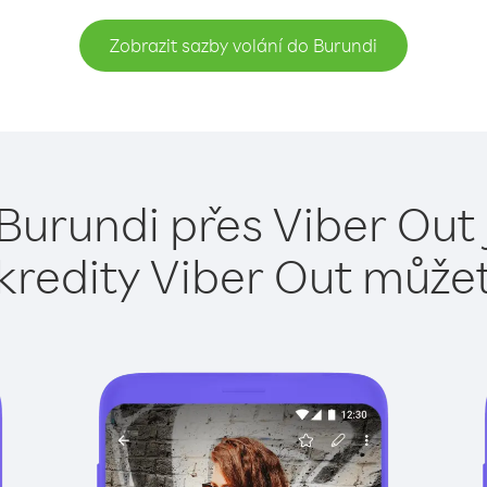
Zobrazit sazby volání do Burundi
Burundi přes Viber Out
kredity Viber Out může