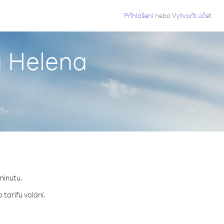
g
Přihlášení
nebo
Vytvořit účet
á Helena
minutu.
 tarifu volání.