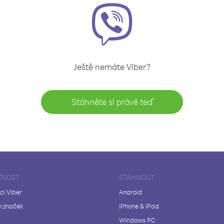
Ještě nemáte Viber?
Stáhněte si právě teď
ČNOST
STÁHNOUT
ci Viber
Android
 značek
iPhone & iPad
Windows PC