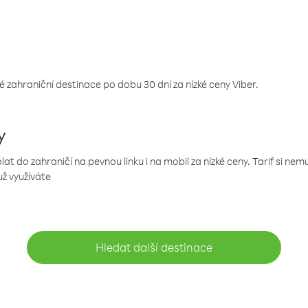
 zahraniční destinace po dobu 30 dní za nízké ceny Viber.
y
 do zahraničí na pevnou linku i na mobil za nízké ceny. Tarif si ne
už využíváte
Hledat další destinace