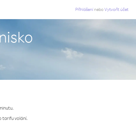
g
Přihlášení
nebo
Vytvořit účet
nisko
minutu.
 tarifu volání.