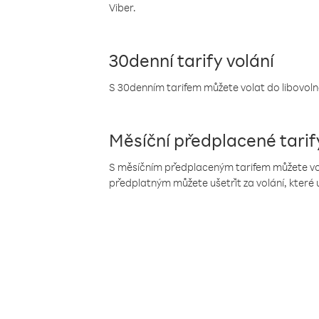
Viber.
30denní tarify volání
S 30denním tarifem můžete volat do libovolné
Měsíční předplacené tarif
S měsíčním předplaceným tarifem můžete volat
předplatným můžete ušetřit za volání, které 