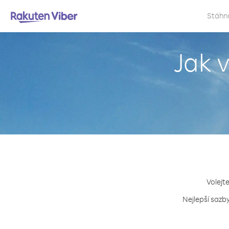
Stáhn
Jak 
Volejt
Nejlepší sazby