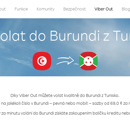
out
Funkce
Komunity
Bezpečnost
Viber Out
Blo
volat do Burundi z Tu
Díky Viber Out můžete volat kvalitně do Burundi z Tunisko.
e na jakékoli číslo v Burundi – pevná nebo mobil! – sazby od 69.0 ¢ za 
 za minutu volání do Burundi získáte zakoupením balíčku kreditu nebo