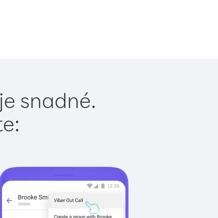
 je snadné.
te: