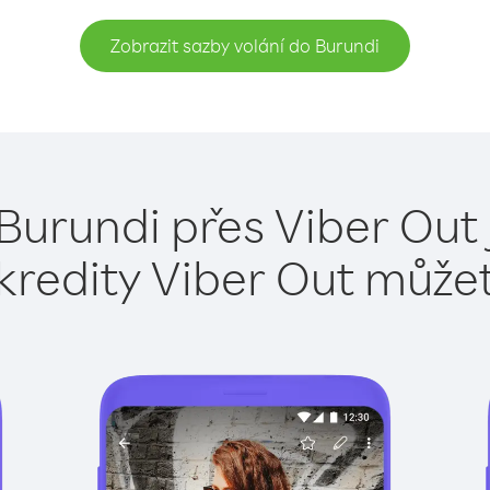
Zobrazit sazby volání do Burundi
Burundi přes Viber Out
kredity Viber Out může