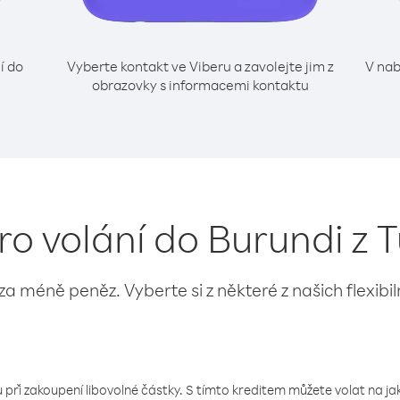
í do
Vyberte kontakt ve Viberu a zavolejte jim z
V nab
obrazovky s informacemi kontaktu
ro volání do Burundi z 
 za méně peněz. Vyberte si z některé z našich flexibi
 při zakoupení libovolné částky. S tímto kreditem můžete volat na jaké