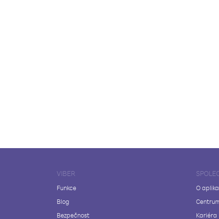
VIBER
SPOLE
Funkce
O aplika
Blog
Centrum
Bezpečnost
Kariéra