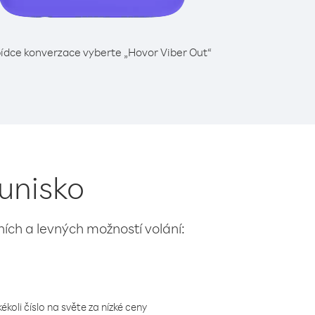
ídce konverzace vyberte „Hovor Viber Out“
Tunisko
lních a levných možností volání:
koli číslo na světe za nízké ceny