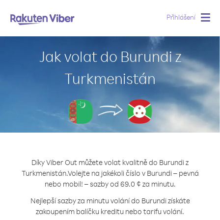
Přihlášení
Togg
navig
Jak volat do Burundi z
Turkmenistán
Díky Viber Out můžete volat kvalitně do Burundi z
Turkmenistán.
Volejte na jakékoli číslo v Burundi – pevná
nebo mobil! – sazby od 69.0 ¢ za minutu.
Nejlepší sazby za minutu volání do Burundi získáte
zakoupením balíčku kreditu nebo tarifu volání.