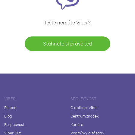
Ještě nemáte Viber?
Stáhněte si právě teď
VIBER
SPOLEČNOST
Funkce
O aplikaci Viber
Blog
Centrum značek
Bezpečnost
Kariéra
Viber Out
Podmínky a zásady