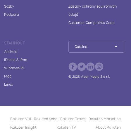
Sazby
Zásady ochrany soukromých
Podpora
údajů
Customer Complaints Code
STÁHNOUT
Čeština
Android
iPhone & iPad
Windows PC
Mac
©
2026
Viber Media S.à r.l.
Linux
Rakuten Viki
Rakuten Kobo
Rakuten Travel
Rakuten Marketing
Rakuten Insight
Rakuten TV
About Rakuten