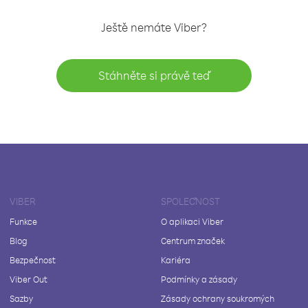
Ještě nemáte Viber?
Stáhněte si právě teď
VIBER
SPOLEČNOST
Funkce
O aplikaci Viber
Blog
Centrum značek
Bezpečnost
Kariéra
Viber Out
Podmínky a zásady
Sazby
Zásady ochrany soukromých