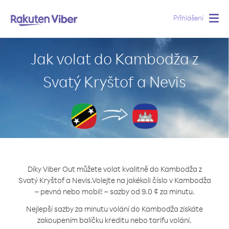
Přihlášení
Togg
navig
Jak volat do Kambodža z
Svatý Kryštof a Nevis
Díky Viber Out můžete volat kvalitně do Kambodža z
Svatý Kryštof a Nevis.
Volejte na jakékoli číslo v Kambodža
– pevná nebo mobil! – sazby od 9.0 ¢ za minutu.
Nejlepší sazby za minutu volání do Kambodža získáte
zakoupením balíčku kreditu nebo tarifu volání.