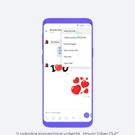
V nabídce konverzace vyberte „Hovor Viber Out“