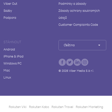
Viber Out
Podmínky a zásady
Sazby
Zásady ochrany soukromých
Podpora
údajů
Customer Complaints Code
STÁHNOUT
Čeština
Android
iPhone & iPad
Windows PC
Mac
©
2026
Viber Media S.à r.l.
Linux
Rakuten Viki
Rakuten Kobo
Rakuten Travel
Rakuten Marketing