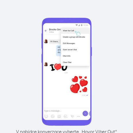
V nabídce konverzace vyberte „Hovor Viber Out“