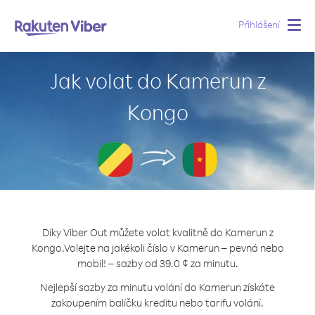
Přihlášení
Togg
navig
Jak volat do Kamerun z
Kongo
Díky Viber Out můžete volat kvalitně do Kamerun z
Kongo.
Volejte na jakékoli číslo v Kamerun – pevná nebo
mobil! – sazby od 39.0 ¢ za minutu.
Nejlepší sazby za minutu volání do Kamerun získáte
zakoupením balíčku kreditu nebo tarifu volání.