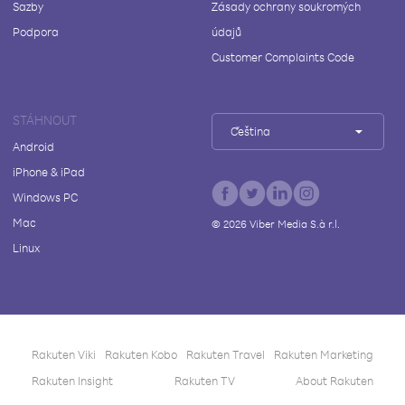
Sazby
Zásady ochrany soukromých
Podpora
údajů
Customer Complaints Code
STÁHNOUT
Čeština
Android
iPhone & iPad
Windows PC
Mac
©
2026
Viber Media S.à r.l.
Linux
Rakuten Viki
Rakuten Kobo
Rakuten Travel
Rakuten Marketing
Rakuten Insight
Rakuten TV
About Rakuten