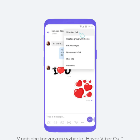
V nabídce konverzace vyberte „Hovor Viber Out“