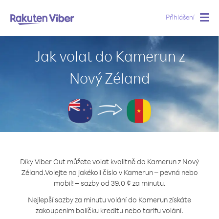
Přihlášení
Togg
navig
Jak volat do Kamerun z
Nový Zéland
Díky Viber Out můžete volat kvalitně do Kamerun z Nový
Zéland.
Volejte na jakékoli číslo v Kamerun – pevná nebo
mobil! – sazby od 39.0 ¢ za minutu.
Nejlepší sazby za minutu volání do Kamerun získáte
zakoupením balíčku kreditu nebo tarifu volání.