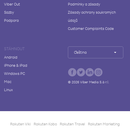
Viber Out
Podmínky a zásady
Sazby
Zásady ochrany soukromých
Podpora
údajů
Customer Complaints Code
STÁHNOUT
Čeština
Android
iPhone & iPad
Windows PC
Mac
©
2026
Viber Media S.à r.l.
Linux
Rakuten Viki
Rakuten Kobo
Rakuten Travel
Rakuten Marketing