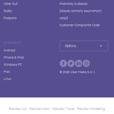
Viber Out
Podmínky a zásady
Sazby
Zásady ochrany soukromých
Podpora
údajů
Customer Complaints Code
STÁHNOUT
Čeština
Android
iPhone & iPad
Windows PC
Mac
©
2026
Viber Media S.à r.l.
Linux
Rakuten Viki
Rakuten Kobo
Rakuten Travel
Rakuten Marketing