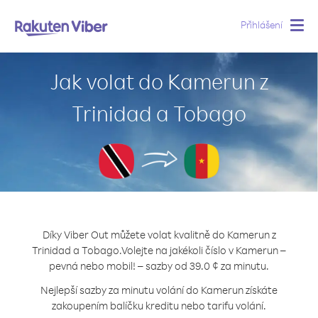
Přihlášení
Togg
navig
Jak volat do Kamerun z
Trinidad a Tobago
Díky Viber Out můžete volat kvalitně do Kamerun z
Trinidad a Tobago.
Volejte na jakékoli číslo v Kamerun –
pevná nebo mobil! – sazby od 39.0 ¢ za minutu.
Nejlepší sazby za minutu volání do Kamerun získáte
zakoupením balíčku kreditu nebo tarifu volání.