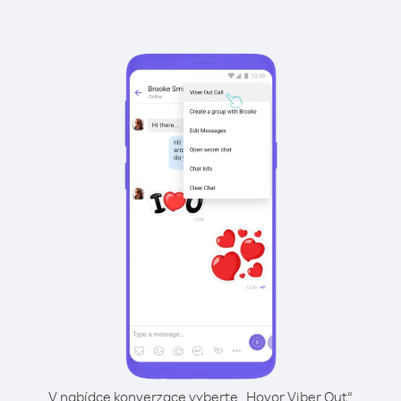
V nabídce konverzace vyberte „Hovor Viber Out“