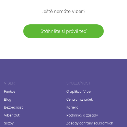
Ještě nemáte Viber?
Stáhněte si právě teď
VIBER
SPOLEČNOST
Funkce
O aplikaci Viber
Blog
Centrum značek
Bezpečnost
Kariéra
Viber Out
Podmínky a zásady
Sazby
Zásady ochrany soukromých