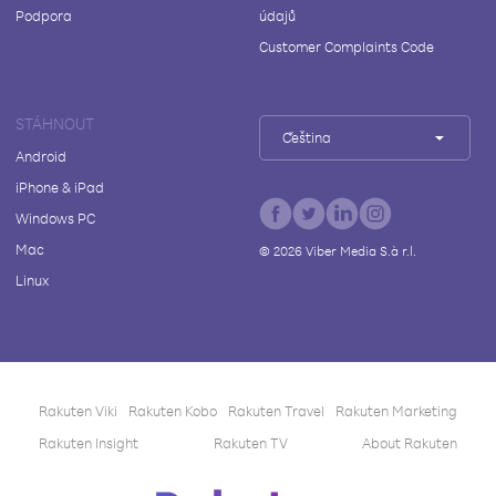
Podpora
údajů
Customer Complaints Code
STÁHNOUT
Čeština
Android
iPhone & iPad
Windows PC
Mac
©
2026
Viber Media S.à r.l.
Linux
Rakuten Viki
Rakuten Kobo
Rakuten Travel
Rakuten Marketing
Rakuten Insight
Rakuten TV
About Rakuten