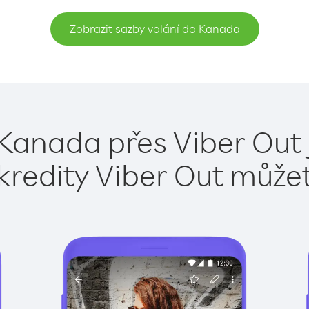
Zobrazit sazby volání do Kanada
 Kanada přes Viber Out 
kredity Viber Out může