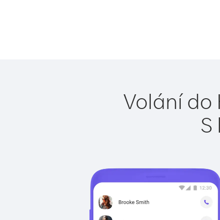
Volání do
S 