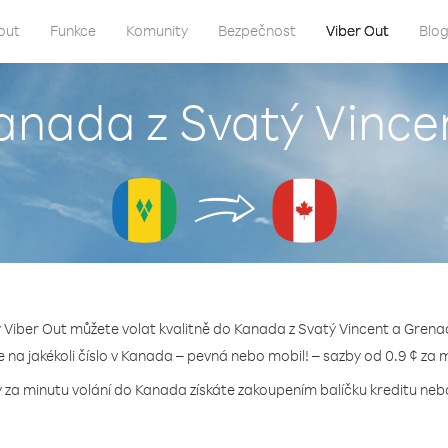
out
Funkce
Komunity
Bezpečnost
Viber Out
Blo
Kanada z Svatý Vince
y Viber Out můžete volat kvalitně do Kanada z Svatý Vincent a Grenad
e na jakékoli číslo v Kanada – pevná nebo mobil! – sazby od 0.9 ¢ za 
y za minutu volání do Kanada získáte zakoupením balíčku kreditu nebo 