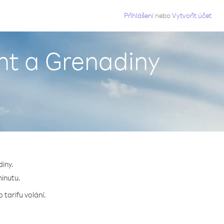
g
Přihlášení
nebo
Vytvořit účet
nt a Grenadiny
iny.
minutu.
tarifu volání.