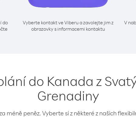
í do
Vyberte kontakt ve Viberu a zavolejte jim z
V nab
očte
obrazovky s informacemi kontaktu
olání do Kanada z Svat
Grenadiny
 za méně peněz. Vyberte si z některé z našich flexibi