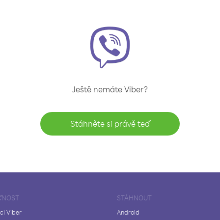
Ještě nemáte Viber?
Stáhněte si právě teď
ČNOST
STÁHNOUT
ci Viber
Android