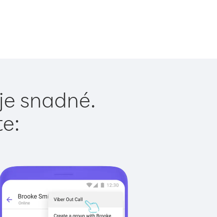
je snadné.
te: