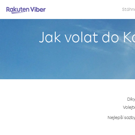
Stáhn
Jak volat do 
Dík
Volejt
Nejlepší sazb