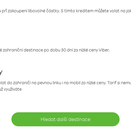
 při zakoupení libovolné částky. S tímto kreditem můžete volat na jaké
 zahraniční destinace po dobu 30 dní za nízké ceny Viber.
y
 do zahraničí na pevnou linku i na mobil za nízké ceny. Tarif si ne
už využíváte
Hledat další destinace