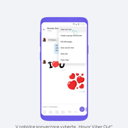
V nabídce konverzace vyberte „Hovor Viber Out“