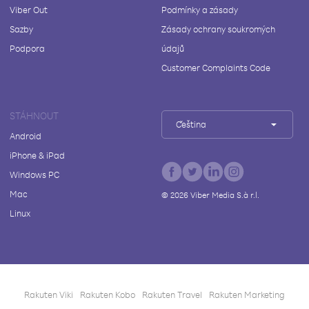
Viber Out
Podmínky a zásady
Sazby
Zásady ochrany soukromých
Podpora
údajů
Customer Complaints Code
STÁHNOUT
Čeština
Android
iPhone & iPad
Windows PC
Mac
©
2026
Viber Media S.à r.l.
Linux
Rakuten Viki
Rakuten Kobo
Rakuten Travel
Rakuten Marketing